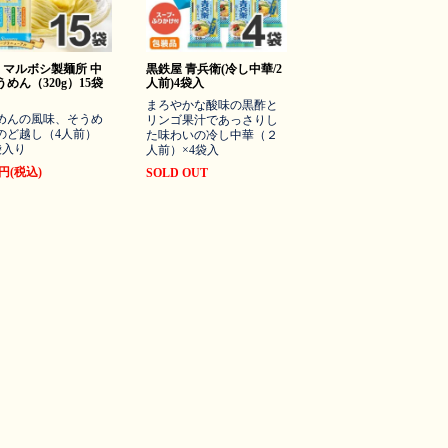
マルボシ製麺所 中
黒鉄屋 青兵衛(冷し中華/2
めん（320g）15袋
人前)4袋入
まろやかな酸味の黒酢と
めんの風味、そうめ
リンゴ果汁であっさりし
のど越し（4人前）
た味わいの冷し中華（２
袋入り
人前）×4袋入
0円(税込)
SOLD OUT