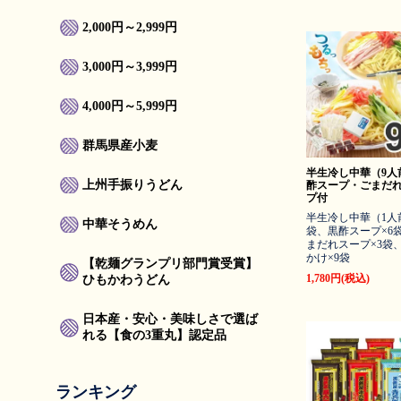
2,000円～2,999円
3,000円～3,999円
4,000円～5,999円
群馬県産小麦
半生冷し中華（9人
上州手振りうどん
酢スープ・ごまだ
プ付
半生冷し中華（1人
中華そうめん
袋、黒酢スープ×6
まだれスープ×3袋
かけ×9袋
【乾麺グランプリ部門賞受賞】
1,780円(税込)
ひもかわうどん
日本産・安心・美味しさで選ば
れる【食の3重丸】認定品
ランキング