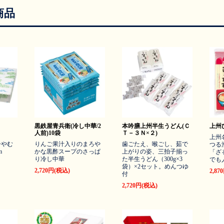
商品
黒鉄屋青兵衛(冷し中華/2
本吟膳上州半生うどん(Ｃ
上州ひ
人前)10袋
Ｔ－３Ｎ×２)
上州
ひやむ
りんご果汁入りのまろや
歯ごたえ、喉ごし、茹で
つる
m
かな黒酢スープのさっぱ
上がりの姿、三拍子揃っ
「ざ
り冷し中華
た半生うどん（300g×3
でも
袋）×2セット。めんつゆ
2,720円(税込)
2,87
付
2,720円(税込)