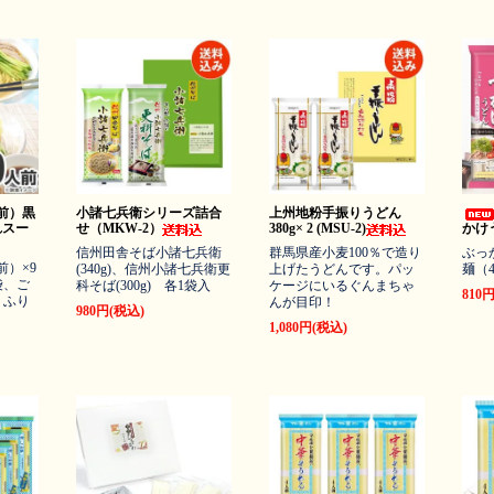
前）黒
小諸七兵衛シリーズ詰合
上州地粉手振りうどん
れスー
せ（MKW-2）
380g× 2 (MSU-2)
かけ
信州田舎そば小諸七兵衛
群馬県産小麦100％で造り
ぶっ
前）×9
(340g)、信州小諸七兵衛更
上げたうどんです。パッ
麺（
袋、ご
科そば(300g) 各1袋入
ケージにいるぐんまちゃ
810
、ふり
んが目印！
980円(税込)
1,080円(税込)