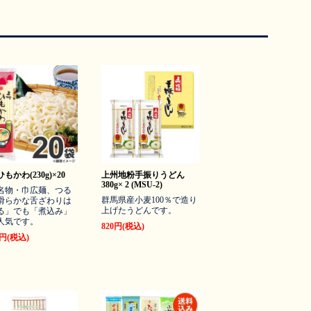
もかわ(230g)×20
上州地粉手振りうどん
380g× 2 (MSU-2)
名物・巾広麺、つる
群馬県産小麦100％で造り
滑らかな舌ざわりは
上げたうどんです。
る」でも「煮込み」
人気です。
820円(税込)
0円(税込)