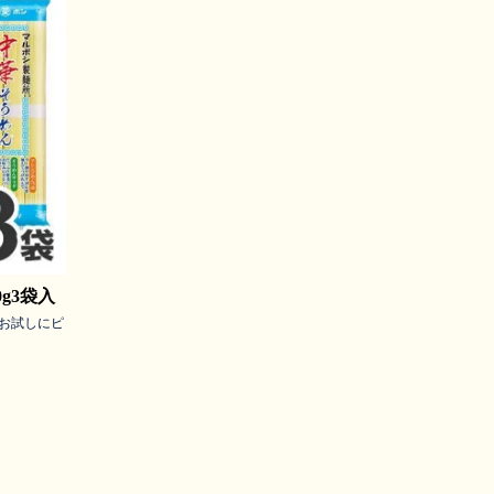
g3袋入
お試しにピ