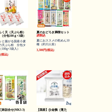
らく天（天ぷら粉）
夏のおどろき満喫セット
ｇ（分包100ｇ×3袋）
夏におススメの乾めん10
ッと揚がる国産小麦
種（約33人前）
の天ぷら粉 分包タ
100g×3袋入）
3,380円(税込)
円(税込)
三昧詰合せ(MK3-3)
【国産】白金鶴（薄力