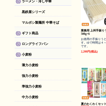
ラーメン・冷し中華
黒鉄屋シリーズ
マルボシ製麺所 中華そば
業務用 上州手振り
ギフト商品
500g×6
お徳用の手振りう
す。ゆで時間は４
ロングライフパン
です。
2,200円(税込)
小麦粉
薄力小麦粉
強力小麦粉
準強力小麦粉
中力小麦粉
夏のわくわくセッ