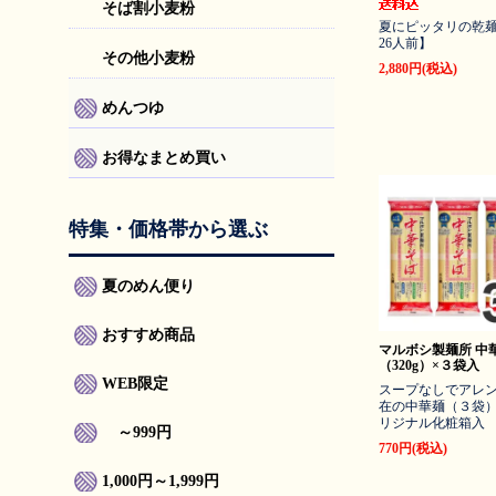
そば割小麦粉
夏にピッタリの乾麺
26人前】
その他小麦粉
2,880円(税込)
めんつゆ
お得なまとめ買い
特集・価格帯から選ぶ
夏のめん便り
おすすめ商品
マルボシ製麺所 中
（320g）×３袋入
WEB限定
スープなしでアレ
在の中華麺（３袋
リジナル化粧箱入
～999円
770円(税込)
1,000円～1,999円