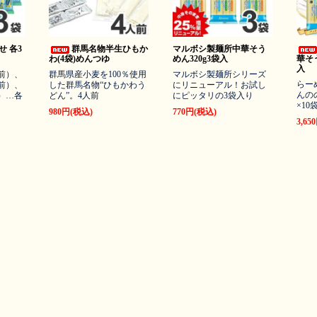
 各3
群馬名物半生ひもか
マルボシ製麺所中華そう
わ(4袋)めんつゆ
めん320g3袋入
華そう
入
前）、
群馬県産小麦を100％使用
マルボシ製麺所シリーズ
らー
前）、
した群馬名物“ひもかわう
にリニューアル！お試し
んの
）…各
どん”。4人前
にピッタリの3袋入り
×10
980円(税込)
770円(税込)
3,65