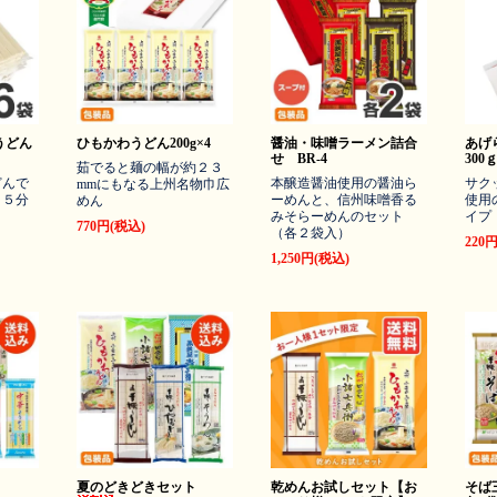
うどん
ひもかわうどん200g×4
醤油・味噌ラーメン詰合
あげ
せ BR-4
300
茹でると麺の幅が約２３
どんで
本醸造醤油使用の醤油ら
サク
mmにもなる上州名物巾広
～５分
ーめんと、信州味噌香る
使用
めん
みそらーめんのセット
イプ（
770円(税込)
（各２袋入）
220
1,250円(税込)
ト
夏のどきどきセット
乾めんお試しセット【お
そば