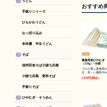
うどん
おすすめ
手振りシリーズ
ひもかわうどん
おっ切り込み
本吟膳 半生うどん
そば
業務用長ひやむぎ
（110g）×30袋
信州田舎そば小諸七兵衛
プロが選ぶ業務用
ぎ、長～い麺長36c
小諸七兵衛 更科そば
2,020円(税込)
手振りそば
ひやむぎ・そうめん