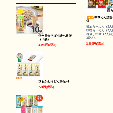
1
中華めん詰合せ
袋
醤油らーめん（2人
味噌らーめん（2人
冷やし中華（2人前
信州田舎そば小諸七兵衛
3袋入り
（10袋）
2,480円(税込)
3,490円(税込)
2
ひもかわうどん200g×4
770円(税込)
3