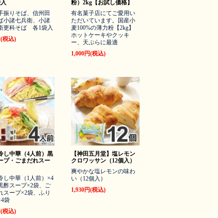
袋入
粉）2kg【お試し価格】
手振りそば、信州田
有名菓子店にてご愛用い
ば小諸七兵衛、小諸
ただいています。国産小
衛更科そば 各1袋入
麦100%の薄力粉【2kg】
ホットケーキやクッキ
円(税込)
ー、天ぷらに最適
1,000円(税込)
冷し中華（4人前）黒
【神田五月堂】塩レモン
ープ・ごまだれスー
クロワッサン（12個入）
爽やかな塩レモンの味わ
冷し中華（1人前）×4
い（12個入）
黒酢スープ×2袋、ご
1,930円(税込)
れスープ×2袋、ふり
×4袋
円(税込)