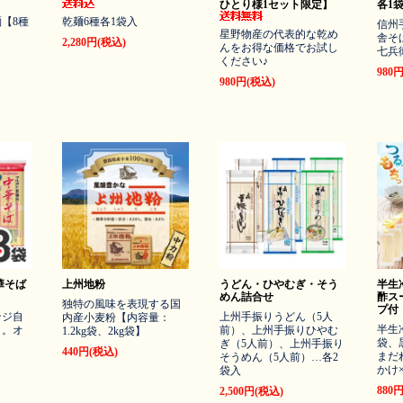
ひとり様1セット限定】
各1
【8種
乾麺6種各1袋入
信州
星野物産の代表的な乾め
舎そ
2,280円(税込)
んをお得な価格でお試し
七兵
ください♪
980
980円(税込)
華そば
上州地粉
うどん・ひやむぎ・そう
半生
めん詰合せ
酢ス
独特の風味を表現する国
プ付
ンジ自
上州手振りうどん（5人
内産小麦粉【内容量：
半生
）。オ
前）、上州手振りひやむ
1.2kg袋、2kg袋】
袋、
ぎ（5人前）、上州手振り
440円(税込)
まだ
そうめん（5人前）…各2
かけ
袋入
880
2,500円(税込)