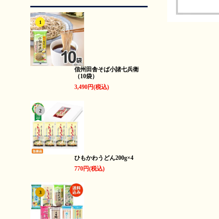
1
信州田舎そば小諸七兵衛
（10袋）
3,490円(税込)
2
ひもかわうどん200g×4
770円(税込)
3