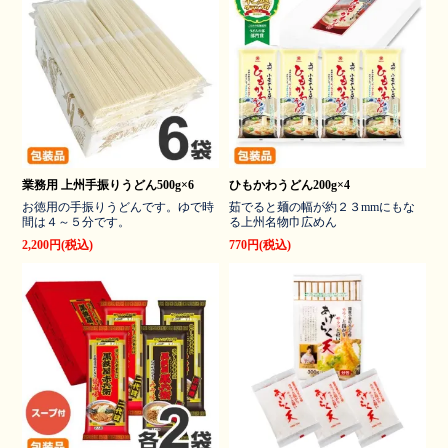
業務用 上州手振りうどん500g×6
ひもかわうどん200g×4
お徳用の手振りうどんです。ゆで時
茹でると麺の幅が約２３mmにもな
間は４～５分です。
る上州名物巾広めん
2,200円(税込)
770円(税込)