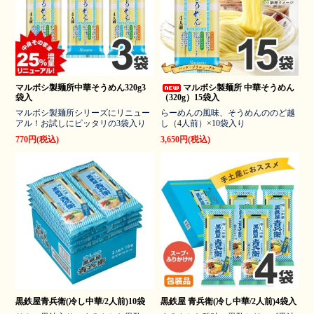
マルボシ製麺所中華そうめん320g3
マルボシ製麺所 中華そうめん
袋入
（320g）15袋入
マルボシ製麺所シリーズにリニュー
らーめんの風味、そうめんののど越
アル！お試しにピッタリの3袋入り
し（4人前）×10袋入り
770円(税込)
3,650円(税込)
黒鉄屋青兵衛(冷し中華/2人前)10袋
黒鉄屋 青兵衛(冷し中華/2人前)4袋入