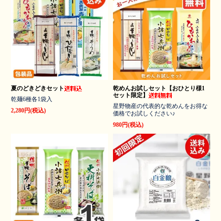
夏のどきどきセット
乾めんお試しセット【おひとり様1
セット限定】
乾麺6種各1袋入
星野物産の代表的な乾めんをお得な
2,280円(税込)
価格でお試しください♪
980円(税込)