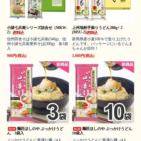
小諸七兵衛シリーズ詰合せ（MKW-
上州地粉手振りうどん380g× 2
2）
(MSU-2)
信州田舎そば小諸七兵衛(340g)、信
群馬県産小麦100％で造り上げたう
州小諸七兵衛更科そば(300g) 各1袋
どんです。パッケージにいるぐんま
入
ちゃんが目印！
980円(税込)
1,080円(税込)
麺匠ほしのや ぶっかけうど
麺匠ほしのや ぶっかけうどん
ん 3袋入
10袋入
ぶっかけうどんに最適な麺（4人
ぶっかけうどんに最適な麺（4人