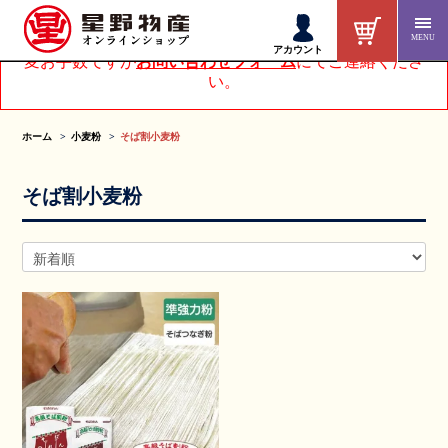
MENU
アカウントページにてお客様情報を変更された方は、大
アカウント
変お手数ですが
お問い合わせフォーム
にてご連絡くださ
い。
ホーム
小麦粉
そば割小麦粉
そば割小麦粉