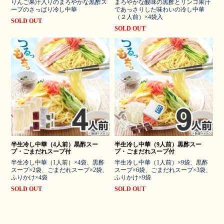
りんご果汁入りのまろやかな黒酢ス
まろやかな酸味の黒酢とリンゴ果汁
ープのさっぱり冷し中華
であっさりした味わいの冷し中華
（２人前）×4袋入
SOLD OUT
SOLD OUT
半生冷し中華（4人前）黒酢スー
半生冷し中華（9人前）黒酢スー
プ・ごまだれスープ付
プ・ごまだれスープ付
半生冷し中華（1人前）×4袋、黒酢
半生冷し中華（1人前）×9袋、黒酢
スープ×2袋、ごまだれスープ×2袋、
スープ×6袋、ごまだれスープ×3袋、
ふりかけ×4袋
ふりかけ×9袋
SOLD OUT
SOLD OUT