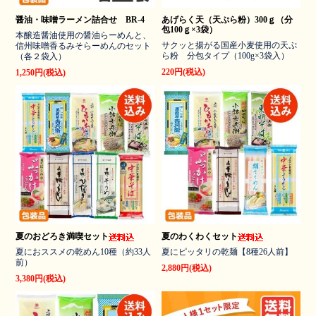
醤油・味噌ラーメン詰合せ BR-4
あげらく天（天ぷら粉）300ｇ（分
包100ｇ×3袋）
本醸造醤油使用の醤油らーめんと、
サクッと揚がる国産小麦使用の天ぷ
信州味噌香るみそらーめんのセット
ら粉 分包タイプ（100g×3袋入）
（各２袋入）
220円(税込)
1,250円(税込)
夏のおどろき満喫セット
夏のわくわくセット
夏におススメの乾めん10種（約33人
夏にピッタリの乾麺【8種26人前】
前）
2,880円(税込)
3,380円(税込)