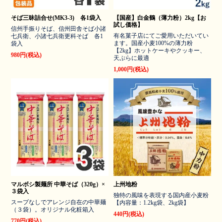
そば三昧詰合せ(MK3-3) 各1袋入
【国産】白金鶴（薄力粉）2kg【お
試し価格】
信州手振りそば、信州田舎そば小諸
有名菓子店にてご愛用いただいてい
七兵衛、小諸七兵衛更科そば 各1
ます。国産小麦100%の薄力粉
袋入
【2kg】ホットケーキやクッキー、
980円(税込)
天ぷらに最適
1,000円(税込)
マルボシ製麺所 中華そば（320g）×
上州地粉
３袋入
独特の風味を表現する国内産小麦粉
スープなしでアレンジ自在の中華麺
【内容量：1.2kg袋、2kg袋】
（３袋）。オリジナル化粧箱入
440円(税込)
770円(税込)