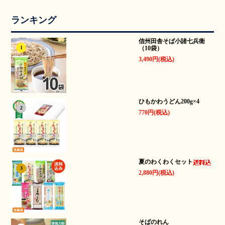
ランキング
信州田舎そば小諸七兵衛
（10袋）
1
3,490円(税込)
ひもかわうどん200g×4
2
770円(税込)
夏のわくわくセット
3
2,880円(税込)
そばのれん