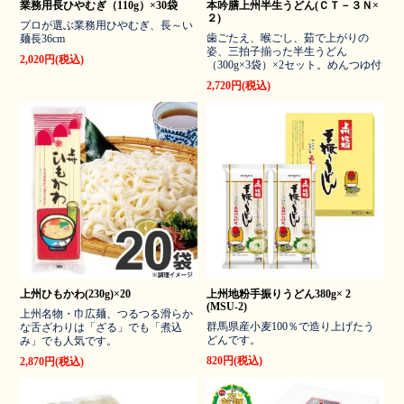
業務用長ひやむぎ（110g）×30袋
本吟膳上州半生うどん(ＣＴ－３Ｎ×
２)
プロが選ぶ業務用ひやむぎ、長～い
歯ごたえ、喉ごし、茹で上がりの
麺長36cm
姿、三拍子揃った半生うどん
2,020円(税込)
（300g×3袋）×2セット。めんつゆ付
2,720円(税込)
上州ひもかわ(230g)×20
上州地粉手振りうどん380g× 2
(MSU-2)
上州名物・巾広麺、つるつる滑らか
群馬県産小麦100％で造り上げたう
な舌ざわりは「ざる」でも「煮込
どんです。
み」でも人気です。
820円(税込)
2,870円(税込)