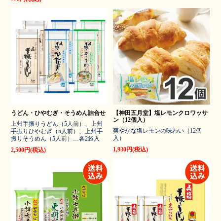
うどん・ひやむぎ・そうめん詰合せ
【神田五月堂】塩レモンクロワッサ
ン（12個入）
上州手振りうどん（5人前）、上州
爽やかな塩レモンの味わい（12個
手振りひやむぎ（5人前）、上州手
入）
振りそうめん（5人前）…各2袋入
1,930円(税込)
2,500円(税込)