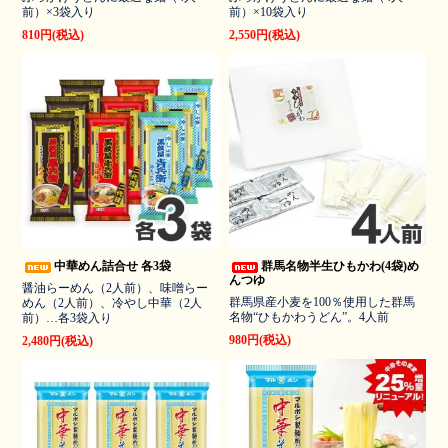
前）×3袋入り
前）×10袋入り
810円(税込)
2,550円(税込)
中華めん詰合せ 各3袋
群馬名物半生ひもかわ(4袋)め
んつゆ
醤油らーめん（2人前）、味噌らー
群馬県産小麦を100％使用した群馬
めん（2人前）、冷やし中華（2人
名物“ひもかわうどん”。4人前
前）…各3袋入り
980円(税込)
2,480円(税込)