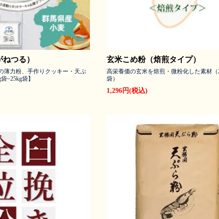
がねつる）
玄米こめ粉（焙煎タイプ）
％の薄力粉、手作りクッキー・天ぷ
高栄養価の玄米を焙煎・微粉化した素材（2kg
袋~25kg袋】
袋）
1,296円(税込)