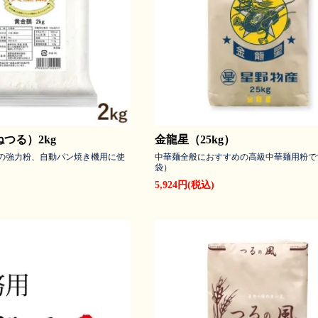
つる）2kg
金龍星（25kg）
％の強力粉、自動パン焼き機用に使
中華麺全般におすすめの高級中華麺用粉です
袋）
5,924円(税込)