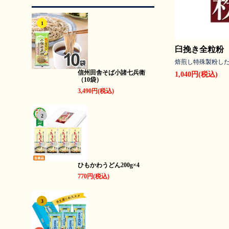
1
臼挽き全粒粉
焙煎し特殊製粉し
信州田舎そば小諸七兵衛
1,040円(税込)
（10袋）
3,490円(税込)
2
ひもかわうどん200g×4
770円(税込)
3