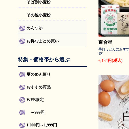
そば割小麦粉
その他小麦粉
めんつゆ
お得なまとめ買い
百合星
手打うどんにおすすめ
袋）
特集・価格帯から選ぶ
6,134円(税込)
夏のめん便り
おすすめ商品
WEB限定
～999円
1,000円～1,999円