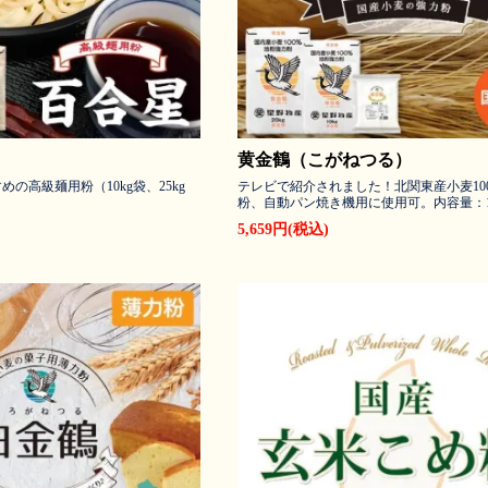
黄金鶴（こがねつる）
の高級麺用粉（10kg袋、25kg
テレビで紹介されました！北関東産小麦10
粉、自動パン焼き機用に使用可。内容量：10k
5,659円(税込)