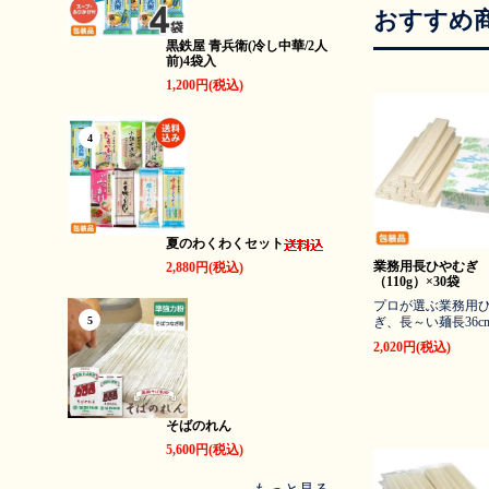
おすすめ
黒鉄屋 青兵衛(冷し中華/2人
前)4袋入
1,200円(税込)
4
夏のわくわくセット
業務用長ひやむぎ
2,880円(税込)
（110g）×30袋
プロが選ぶ業務用
5
ぎ、長～い麺長36c
2,020円(税込)
そばのれん
5,600円(税込)