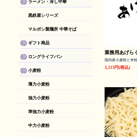
ラーメン・冷し中華
黒鉄屋シリーズ
マルボシ製麺所 中華そば
ギフト商品
業務用あげらく
ロングライフパン
国内産小麦粉と米
3,213円(税込)
小麦粉
薄力小麦粉
強力小麦粉
準強力小麦粉
中力小麦粉