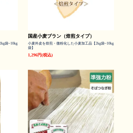
国産小麦ブラン（焙煎タイプ）
袋~10kg
小麦外皮を焙煎・微粉化した小麦加工品【2kg袋~10kg
袋】
1,296円(税込)