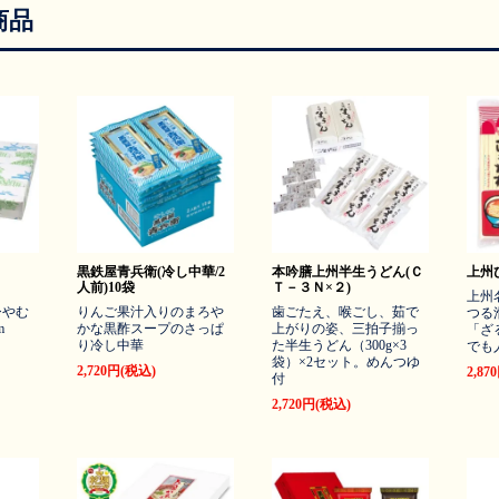
商品
黒鉄屋青兵衛(冷し中華/2
本吟膳上州半生うどん(Ｃ
上州ひ
人前)10袋
Ｔ－３Ｎ×２)
上州
ひやむ
りんご果汁入りのまろや
歯ごたえ、喉ごし、茹で
つる
m
かな黒酢スープのさっぱ
上がりの姿、三拍子揃っ
「ざ
り冷し中華
た半生うどん（300g×3
でも
袋）×2セット。めんつゆ
2,720円(税込)
2,87
付
2,720円(税込)