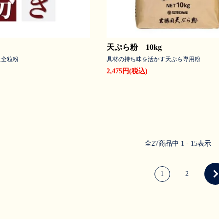
天ぷら粉 10kg
た全粒粉
具材の持ち味を活かす天ぷら専用粉
2,475円(税込)
全
27
商品中
1 - 15
表示
1
2