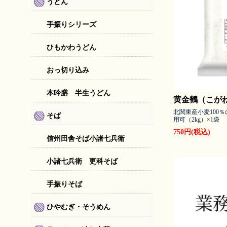
うどん
手振りシリーズ
ひもかわうどん
おっ切り込み
本吟膳 半生うどん
黄金鶴（こがね
北関東産小麦100
そば
用可（2kg）×1袋
750円(税込)
信州田舎そば小諸七兵衛
小諸七兵衛 更科そば
手振りそば
ひやむぎ・そうめん