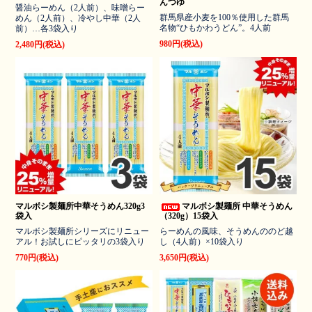
んつゆ
醤油らーめん（2人前）、味噌らー
群馬県産小麦を100％使用した群馬
めん（2人前）、冷やし中華（2人
名物“ひもかわうどん”。4人前
前）…各3袋入り
980円(税込)
2,480円(税込)
マルボシ製麺所中華そうめん320g3
マルボシ製麺所 中華そうめん
袋入
（320g）15袋入
マルボシ製麺所シリーズにリニュー
らーめんの風味、そうめんののど越
アル！お試しにピッタリの3袋入り
し（4人前）×10袋入り
770円(税込)
3,650円(税込)