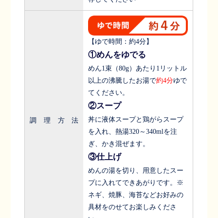
【ゆで時間：約4分】
①めんをゆでる
めん1束（80g）あたり1リットル
以上の沸騰したお湯で
約4分
ゆで
てください。
②スープ
丼に液体スープと鶏がらスープ
調理方法
を入れ、熱湯320～340mlを注
ぎ、かき混ぜます。
③仕上げ
めんの湯を切り、用意したスー
プに入れてできあがりです。※
ネギ、焼豚、海苔などお好みの
具材をのせてお楽しみくださ