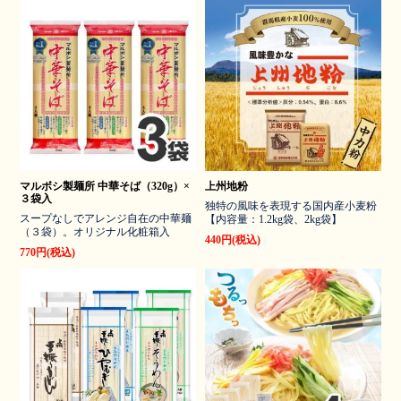
マルボシ製麺所 中華そば（320g）×
上州地粉
３袋入
独特の風味を表現する国内産小麦粉
スープなしでアレンジ自在の中華麺
【内容量：1.2kg袋、2kg袋】
（３袋）。オリジナル化粧箱入
440円(税込)
770円(税込)