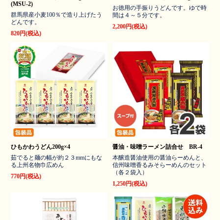
(MSU-2)
お徳用の手振りうどんです。ゆで時
群馬県産小麦100％で造り上げたう
間は４～５分です。
どんです。
2,200円(税込)
820円(税込)
ひもかわうどん200g×4
醤油・味噌ラーメン詰合せ BR-4
茹でると麺の幅が約２３mmにもな
本醸造醤油使用の醤油らーめんと、
る上州名物巾広めん
信州味噌香るみそらーめんのセット
（各２袋入）
770円(税込)
1,250円(税込)