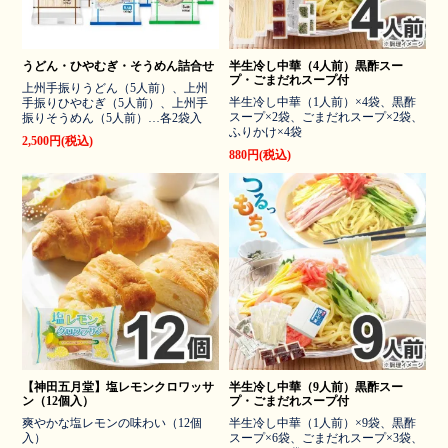
うどん・ひやむぎ・そうめん詰合せ
半生冷し中華（4人前）黒酢スー
プ・ごまだれスープ付
上州手振りうどん（5人前）、上州
半生冷し中華（1人前）×4袋、黒酢
手振りひやむぎ（5人前）、上州手
スープ×2袋、ごまだれスープ×2袋、
振りそうめん（5人前）…各2袋入
ふりかけ×4袋
2,500円(税込)
880円(税込)
【神田五月堂】塩レモンクロワッサ
半生冷し中華（9人前）黒酢スー
ン（12個入）
プ・ごまだれスープ付
爽やかな塩レモンの味わい（12個
半生冷し中華（1人前）×9袋、黒酢
入）
スープ×6袋、ごまだれスープ×3袋、