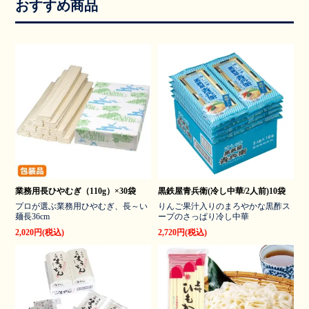
おすすめ商品
業務用長ひやむぎ（110g）×30袋
黒鉄屋青兵衛(冷し中華/2人前)10袋
プロが選ぶ業務用ひやむぎ、長～い
りんご果汁入りのまろやかな黒酢ス
麺長36cm
ープのさっぱり冷し中華
2,020円(税込)
2,720円(税込)