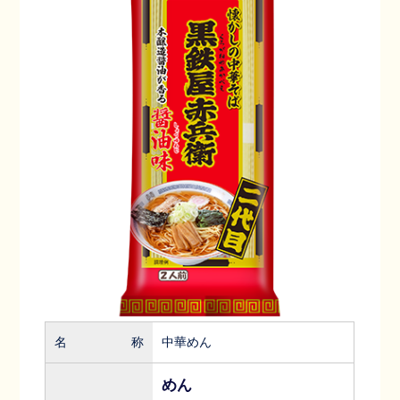
名称
中華めん
めん