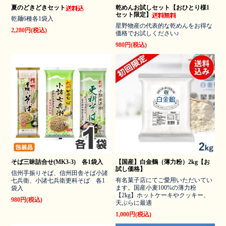
夏のどきどきセット
乾めんお試しセット【おひとり様1
セット限定】
乾麺6種各1袋入
星野物産の代表的な乾めんをお得な
2,280円(税込)
価格でお試しください♪
980円(税込)
そば三昧詰合せ(MK3-3) 各1袋入
【国産】白金鶴（薄力粉）2kg【お
試し価格】
信州手振りそば、信州田舎そば小諸
有名菓子店にてご愛用いただいてい
七兵衛、小諸七兵衛更科そば 各1
ます。国産小麦100%の薄力粉
袋入
【2kg】ホットケーキやクッキー、
980円(税込)
天ぷらに最適
1,000円(税込)