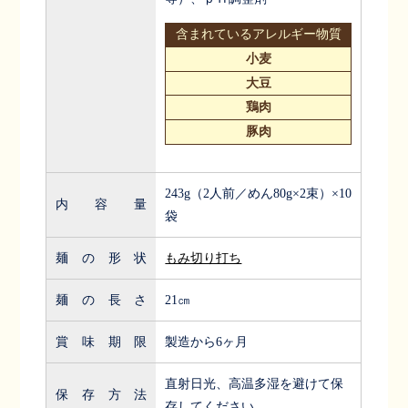
含まれているアレルギー物質
小麦
大豆
鶏肉
豚肉
243g（2人前／めん80g×2束）×10
内容量
袋
麺の形状
もみ切り打ち
麺の長さ
21㎝
賞味期限
製造から6ヶ月
直射日光、高温多湿を避けて保
保存方法
存してください