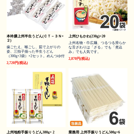
本吟膳上州半生うどん(ＣＴ－３Ｎ×
上州ひもかわ(230g)×20
２)
上州名物・巾広麺、つるつる滑らか
歯ごたえ、喉ごし、茹で上がりの
な舌ざわりは「ざる」でも「煮込
姿、三拍子揃った半生うどん
み」でも人気です。
（300g×3袋）×2セット。めんつゆ付
2,870円(税込)
2,720円(税込)
上州地粉手振りうどん380g× 2
業務用 上州手振りうどん500g×6