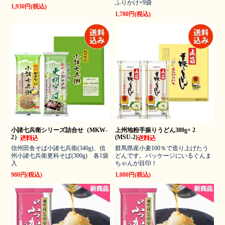
ふりかけ×9袋
1,930円(税込)
1,780円(税込)
小諸七兵衛シリーズ詰合せ（MKW-
上州地粉手振りうどん380g× 2
2）
(MSU-2)
信州田舎そば小諸七兵衛(340g)、信
群馬県産小麦100％で造り上げたう
州小諸七兵衛更科そば(300g) 各1袋
どんです。パッケージにいるぐんま
入
ちゃんが目印！
980円(税込)
1,080円(税込)