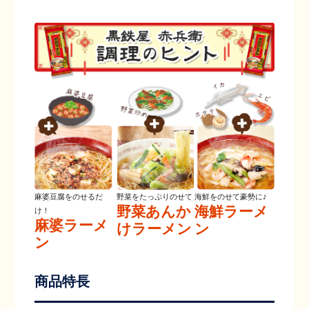
麻婆豆腐をのせるだ
野菜をたっぷりのせて
海鮮をのせて豪勢に♪
野菜あんか
海鮮ラーメ
け！
麻婆ラーメ
けラーメン
ン
ン
商品特長