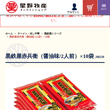
MENU
アカウントページにてお客様情報を変更された方は、大
アカウント
変お手数ですが
お問い合わせフォーム
にてご連絡くださ
い。
ホーム
ラーメン・冷し中華
黒鉄屋シリーズ
黒鉄屋赤兵衛（醤油味/2人前）×10袋
黒鉄屋赤兵衛（醤油味/2人前）×10袋
208230