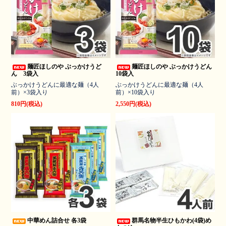
麺匠ほしのや ぶっかけうど
麺匠ほしのや ぶっかけうどん
ん 3袋入
10袋入
ぶっかけうどんに最適な麺（4人
ぶっかけうどんに最適な麺（4人
前）×3袋入り
前）×10袋入り
810円(税込)
2,550円(税込)
中華めん詰合せ 各3袋
群馬名物半生ひもかわ(4袋)め