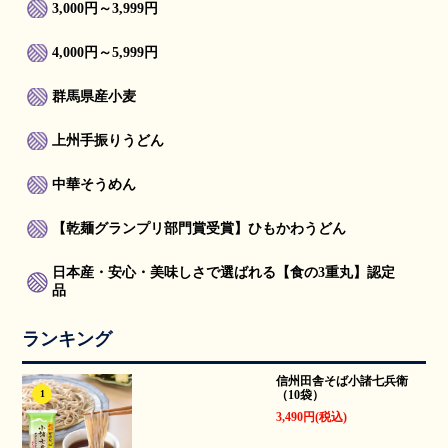
3,000円～3,999円
4,000円～5,999円
群馬県産小麦
上州手振りうどん
中華そうめん
【乾麺グランプリ部門賞受賞】ひもかわうどん
日本産・安心・美味しさで選ばれる【食の3重丸】認定
品
ランキング
信州田舎そば小諸七兵衛
（10袋）
1
3,490円(税込)