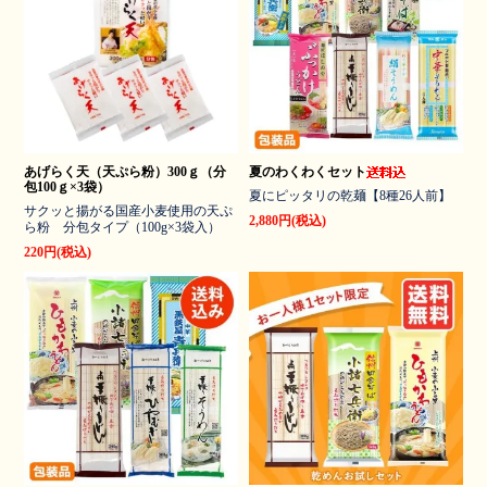
あげらく天（天ぷら粉）300ｇ（分
夏のわくわくセット
包100ｇ×3袋）
夏にピッタリの乾麺【8種26人前】
サクッと揚がる国産小麦使用の天ぷ
2,880円(税込)
ら粉 分包タイプ（100g×3袋入）
220円(税込)