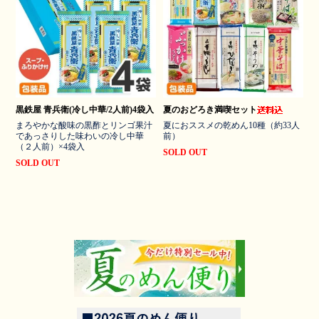
黒鉄屋 青兵衛(冷し中華/2人前)4袋入
夏のおどろき満喫セット
まろやかな酸味の黒酢とリンゴ果汁
夏におススメの乾めん10種（約33人
であっさりした味わいの冷し中華
前）
（２人前）×4袋入
SOLD OUT
SOLD OUT