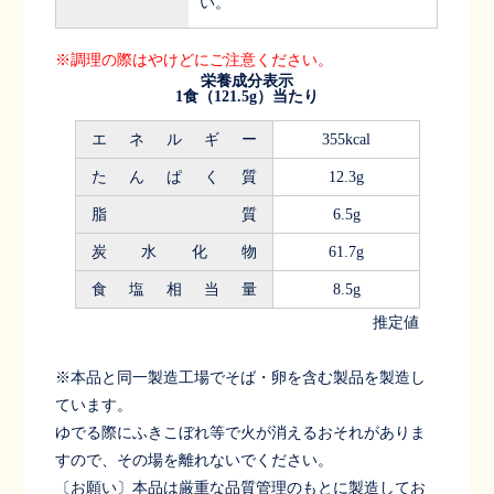
い。
※調理の際はやけどにご注意ください。
栄養成分表示
1食（121.5g）当たり
エネルギー
355kcal
たんぱく質
12.3g
脂質
6.5g
炭水化物
61.7g
食塩相当量
8.5g
推定値
※本品と同一製造工場でそば・卵を含む製品を製造し
ています。
ゆでる際にふきこぼれ等で火が消えるおそれがありま
すので、その場を離れないでください。
〔お願い〕本品は厳重な品質管理のもとに製造してお