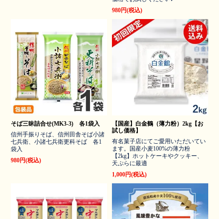
980円(税込)
そば三昧詰合せ(MK3-3) 各1袋入
【国産】白金鶴（薄力粉）2kg【お
試し価格】
信州手振りそば、信州田舎そば小諸
有名菓子店にてご愛用いただいてい
七兵衛、小諸七兵衛更科そば 各1
ます。国産小麦100%の薄力粉
袋入
【2kg】ホットケーキやクッキー、
980円(税込)
天ぷらに最適
1,000円(税込)