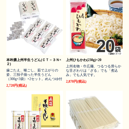
本吟膳上州半生うどん(ＣＴ－３Ｎ×
上州ひもかわ(230g)×20
２)
上州名物・巾広麺、つるつる滑らか
歯ごたえ、喉ごし、茹で上がりの
な舌ざわりは「ざる」でも「煮込
姿、三拍子揃った半生うどん
み」でも人気です。
（300g×3袋）×2セット。めんつゆ付
2,870円(税込)
2,720円(税込)