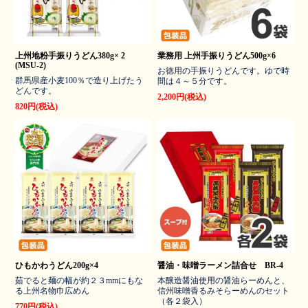
上州地粉手振りうどん380g× 2
業務用 上州手振りうどん500g×6
(MSU-2)
お徳用の手振りうどんです。ゆで時
群馬県産小麦100％で造り上げたう
間は４～５分です。
どんです。
2,200円(税込)
820円(税込)
ひもかわうどん200g×4
醤油・味噌ラーメン詰合せ BR-4
茹でると麺の幅が約２３mmにもな
本醸造醤油使用の醤油らーめんと、
る上州名物巾広めん
信州味噌香るみそらーめんのセット
（各２袋入）
770円(税込)