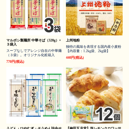
マルボシ製麺所 中華そば（320g）×
上州地粉
３袋入
独特の風味を表現する国内産小麦粉
スープなしでアレンジ自在の中華麺
【内容量：1.2kg袋、2kg袋】
（３袋）。オリジナル化粧箱入
440円(税込)
770円(税込)
うどん・ひやむぎ・そうめん詰合せ
【神田五月堂】塩レモンクロワッサ