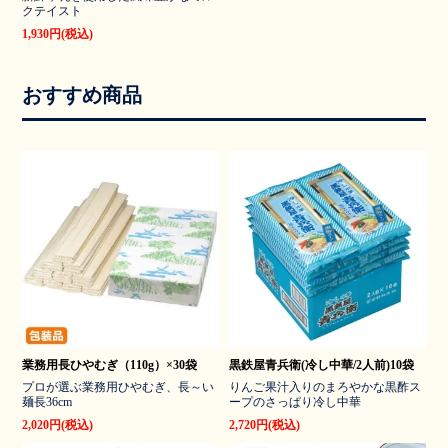
クテイスト
1,930円(税込)
おすすめ商品
業務用長ひやむぎ（110g）×30袋
黒鉄屋青兵衛(冷し中華/2人前)10袋
プロが選ぶ業務用ひやむぎ、長～い
りんご果汁入りのまろやかな黒酢ス
麺長36cm
ープのさっぱり冷し中華
2,020円(税込)
2,720円(税込)