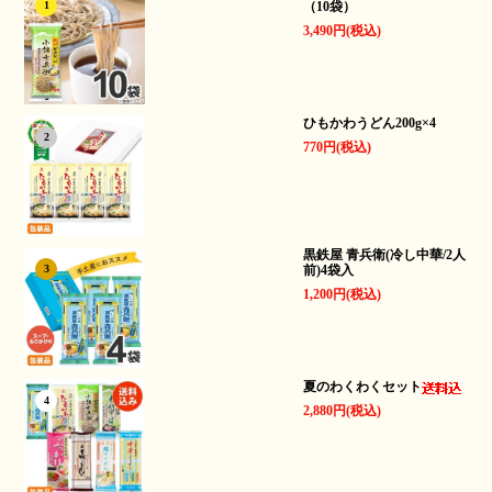
（10袋）
1
3,490円(税込)
ひもかわうどん200g×4
2
770円(税込)
黒鉄屋 青兵衛(冷し中華/2人
前)4袋入
3
1,200円(税込)
夏のわくわくセット
4
2,880円(税込)