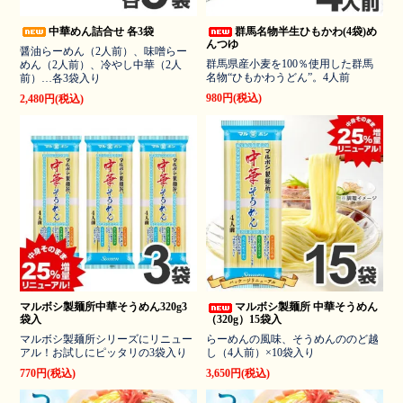
中華めん詰合せ 各3袋
群馬名物半生ひもかわ(4袋)め
んつゆ
醤油らーめん（2人前）、味噌らー
群馬県産小麦を100％使用した群馬
めん（2人前）、冷やし中華（2人
名物“ひもかわうどん”。4人前
前）…各3袋入り
980円(税込)
2,480円(税込)
マルボシ製麺所中華そうめん320g3
マルボシ製麺所 中華そうめん
袋入
（320g）15袋入
マルボシ製麺所シリーズにリニュー
らーめんの風味、そうめんののど越
アル！お試しにピッタリの3袋入り
し（4人前）×10袋入り
770円(税込)
3,650円(税込)