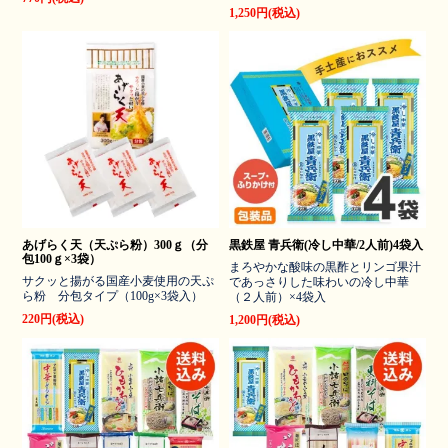
1,250円(税込)
あげらく天（天ぷら粉）300ｇ（分
黒鉄屋 青兵衛(冷し中華/2人前)4袋入
包100ｇ×3袋）
まろやかな酸味の黒酢とリンゴ果汁
サクッと揚がる国産小麦使用の天ぷ
であっさりした味わいの冷し中華
ら粉 分包タイプ（100g×3袋入）
（２人前）×4袋入
220円(税込)
1,200円(税込)