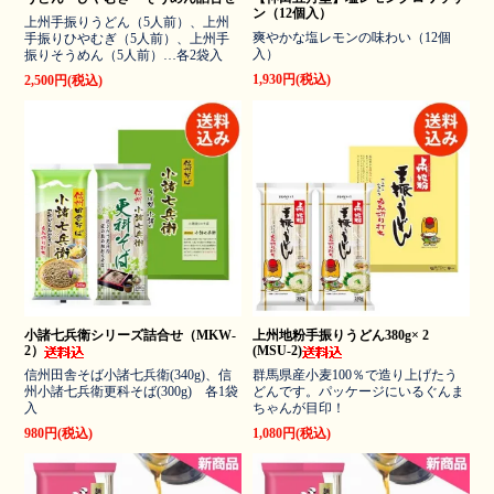
ン（12個入）
上州手振りうどん（5人前）、上州
爽やかな塩レモンの味わい（12個
手振りひやむぎ（5人前）、上州手
入）
振りそうめん（5人前）…各2袋入
1,930円(税込)
2,500円(税込)
小諸七兵衛シリーズ詰合せ（MKW-
上州地粉手振りうどん380g× 2
2）
(MSU-2)
信州田舎そば小諸七兵衛(340g)、信
群馬県産小麦100％で造り上げたう
州小諸七兵衛更科そば(300g) 各1袋
どんです。パッケージにいるぐんま
入
ちゃんが目印！
980円(税込)
1,080円(税込)