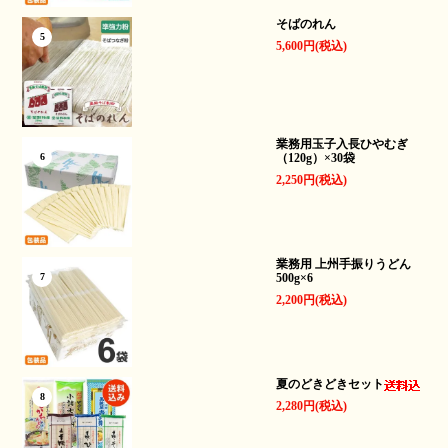
そばのれん
5
5,600円(税込)
業務用玉子入長ひやむぎ
（120g）×30袋
6
2,250円(税込)
業務用 上州手振りうどん
500g×6
7
2,200円(税込)
夏のどきどきセット
8
2,280円(税込)