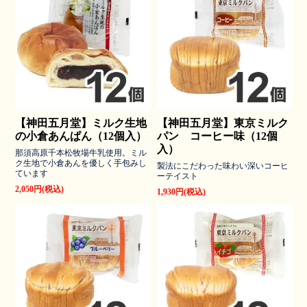
【神田五月堂】ミルク生地
【神田五月堂】東京ミルク
の小倉あんぱん（12個入）
パン コーヒー味（12個
入）
那須高原千本松牧場牛乳使用。ミル
ク生地で小倉あんを優しく手包みし
製法にこだわった味わい深いコーヒ
ています
ーテイスト
2,050円(税込)
1,930円(税込)