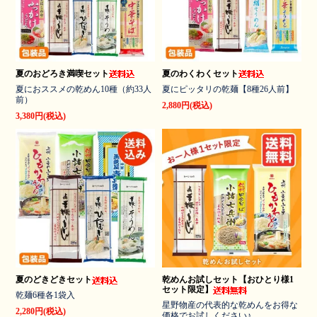
夏のおどろき満喫セット
夏のわくわくセット
夏におススメの乾めん10種（約33人
夏にピッタリの乾麺【8種26人前】
前）
2,880円(税込)
3,380円(税込)
夏のどきどきセット
乾めんお試しセット【おひとり様1
セット限定】
乾麺6種各1袋入
星野物産の代表的な乾めんをお得な
2,280円(税込)
価格でお試しください♪