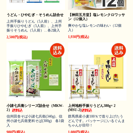
うどん・ひやむぎ・そうめん詰合せ
【神田五月堂】塩レモンクロワッサ
ン（12個入）
上州手振りうどん（5人前）、上州
爽やかな塩レモンの味わい（12個
手振りひやむぎ（5人前）、上州手
入）
振りそうめん（5人前）…各2袋入
1,930円(税込)
2,500円(税込)
小諸七兵衛シリーズ詰合せ（MKW-
上州地粉手振りうどん380g× 2
2）
(MSU-2)
信州田舎そば小諸七兵衛(340g)、信
群馬県産小麦100％で造り上げたう
州小諸七兵衛更科そば(300g) 各1袋
どんです。パッケージにいるぐんま
入
ちゃんが目印！
980円(税込)
1,080円(税込)