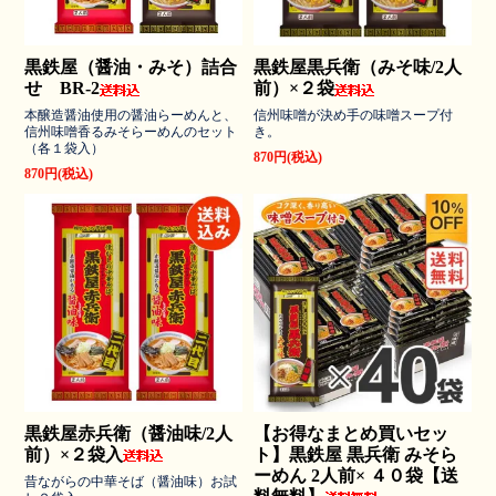
黒鉄屋（醤油・みそ）詰合
黒鉄屋黒兵衛（みそ味/2人
せ BR-2
前）×２袋
本醸造醤油使用の醤油らーめんと、
信州味噌が決め手の味噌スープ付
信州味噌香るみそらーめんのセット
き。
（各１袋入）
870円(税込)
870円(税込)
黒鉄屋赤兵衛（醤油味/2人
【お得なまとめ買いセッ
前）×２袋入
ト】黒鉄屋 黒兵衛 みそら
ーめん 2人前× ４０袋【送
昔ながらの中華そば（醤油味）お試