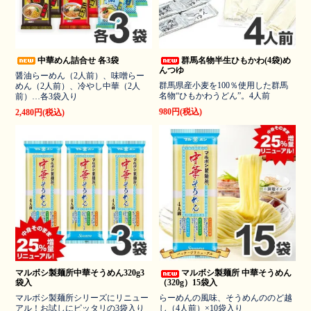
中華めん詰合せ 各3袋
群馬名物半生ひもかわ(4袋)め
んつゆ
醤油らーめん（2人前）、味噌らー
群馬県産小麦を100％使用した群馬
めん（2人前）、冷やし中華（2人
名物“ひもかわうどん”。4人前
前）…各3袋入り
980円(税込)
2,480円(税込)
マルボシ製麺所中華そうめん320g3
マルボシ製麺所 中華そうめん
袋入
（320g）15袋入
マルボシ製麺所シリーズにリニュー
らーめんの風味、そうめんののど越
アル！お試しにピッタリの3袋入り
し（4人前）×10袋入り