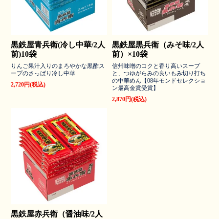
黒鉄屋青兵衛(冷し中華/2人
黒鉄屋黒兵衛（みそ味/2人
前)10袋
前）×10袋
りんご果汁入りのまろやかな黒酢ス
信州味噌のコクと香り高いスープ
ープのさっぱり冷し中華
と、つゆがらみの良いもみ切り打ち
の中華めん【08年モンドセレクショ
2,720円(税込)
ン最高金賞受賞】
2,870円(税込)
黒鉄屋赤兵衛（醤油味/2人