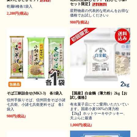
セット限定】
乾麺6種各1袋入
星野物産の代表的な乾めんをお得な
2,280円(税込)
価格でお試しください♪
980円(税込)
そば三昧詰合せ(MK3-3) 各1袋入
【国産】白金鶴（薄力粉）2kg【お
試し価格】
信州手振りそば、信州田舎そば小諸
有名菓子店にてご愛用いただいてい
七兵衛、小諸七兵衛更科そば 各1
ます。国産小麦100%の薄力粉
袋入
【2kg】ホットケーキやクッキー、
980円(税込)
天ぷらに最適
1,000円(税込)