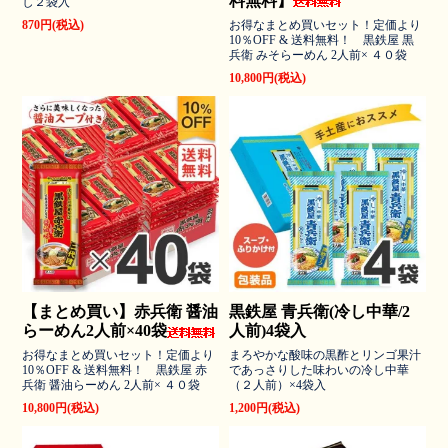
料無料】
し２袋入
870円(税込)
お得なまとめ買いセット！定価より
10％OFF & 送料無料！ 黒鉄屋 黒
兵衛 みそらーめん 2人前× ４０袋
10,800円(税込)
【まとめ買い】赤兵衛 醤油
黒鉄屋 青兵衛(冷し中華/2
らーめん2人前×40袋
人前)4袋入
お得なまとめ買いセット！定価より
まろやかな酸味の黒酢とリンゴ果汁
10％OFF & 送料無料！ 黒鉄屋 赤
であっさりした味わいの冷し中華
兵衛 醤油らーめん 2人前× ４０袋
（２人前）×4袋入
10,800円(税込)
1,200円(税込)