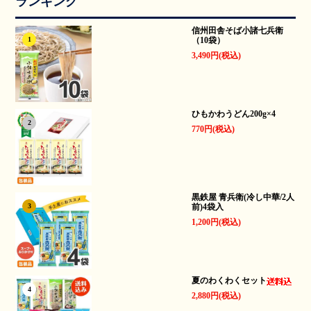
ランキング
信州田舎そば小諸七兵衛
（10袋）
1
3,490円(税込)
ひもかわうどん200g×4
2
770円(税込)
黒鉄屋 青兵衛(冷し中華/2人
前)4袋入
3
1,200円(税込)
夏のわくわくセット
4
2,880円(税込)