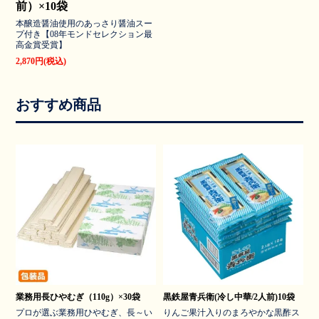
前）×10袋
本醸造醤油使用のあっさり醤油スー
プ付き【08年モンドセレクション最
高金賞受賞】
2,870円(税込)
おすすめ商品
業務用長ひやむぎ（110g）×30袋
黒鉄屋青兵衛(冷し中華/2人前)10袋
プロが選ぶ業務用ひやむぎ、長～い
りんご果汁入りのまろやかな黒酢ス