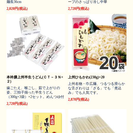
麺長36cm
ープのさっぱり冷し中華
2,020円(税込)
2,720円(税込)
本吟膳上州半生うどん(ＣＴ－３Ｎ×
上州ひもかわ(230g)×20
２)
上州名物・巾広麺、つるつる滑らか
歯ごたえ、喉ごし、茹で上がりの
な舌ざわりは「ざる」でも「煮込
姿、三拍子揃った半生うどん
み」でも人気です。
（300g×3袋）×2セット。めんつゆ付
2,870円(税込)
2,720円(税込)