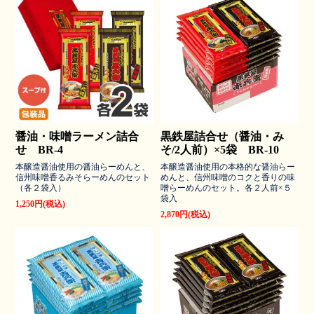
醤油・味噌ラーメン詰合
黒鉄屋詰合せ（醤油・み
せ BR-4
そ/2人前）×5袋 BR-10
本醸造醤油使用の醤油らーめんと、
本醸造醤油使用の本格的な醤油らー
信州味噌香るみそらーめんのセット
めんと、信州味噌のコクと香りの味
（各２袋入）
噌らーめんのセット。各２人前×５
袋入
1,250円(税込)
2,870円(税込)