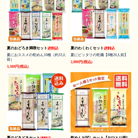
夏のおどろき満喫セット
夏のわくわくセット
夏におススメの乾めん10種（約33人
夏にピッタリの乾麺【8種26人前】
前）
2,880円(税込)
3,380円(税込)
夏のどきどきセット
乾めんお試しセット【おひとり様1