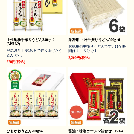
上州地粉手振りうどん380g× 2
業務用 上州手振りうどん500g×6
(MSU-2)
お徳用の手振りうどんです。ゆで時
群馬県産小麦100％で造り上げたう
間は４～５分です。
どんです。
2,200円(税込)
820円(税込)
ひもかわうどん200g×4
醤油・味噌ラーメン詰合せ BR-4