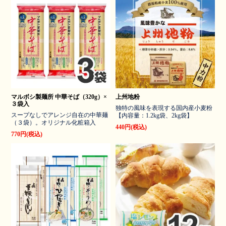
マルボシ製麺所 中華そば（320g）×
上州地粉
３袋入
独特の風味を表現する国内産小麦粉
スープなしでアレンジ自在の中華麺
【内容量：1.2kg袋、2kg袋】
（３袋）。オリジナル化粧箱入
440円(税込)
770円(税込)