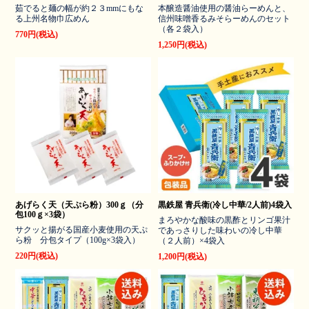
茹でると麺の幅が約２３mmにもな
本醸造醤油使用の醤油らーめんと、
る上州名物巾広めん
信州味噌香るみそらーめんのセット
（各２袋入）
770円(税込)
1,250円(税込)
あげらく天（天ぷら粉）300ｇ（分
黒鉄屋 青兵衛(冷し中華/2人前)4袋入
包100ｇ×3袋）
まろやかな酸味の黒酢とリンゴ果汁
サクッと揚がる国産小麦使用の天ぷ
であっさりした味わいの冷し中華
ら粉 分包タイプ（100g×3袋入）
（２人前）×4袋入
220円(税込)
1,200円(税込)