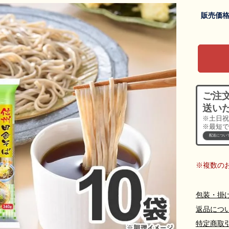
販売価
ご注
送い
※土日祝
※最短で
配送につい
※複数の
包装・掛
返品につ
特定商取