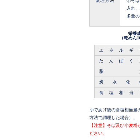
調理方法
①そば
入れ、
多量の
栄養
（乾めん1
エネルギ
たんぱく
脂
炭水化
食塩相当
ゆであげ後の食塩相当量の目
方法で調理した場合）。
【注意】そば及び小麦粉
ださい。