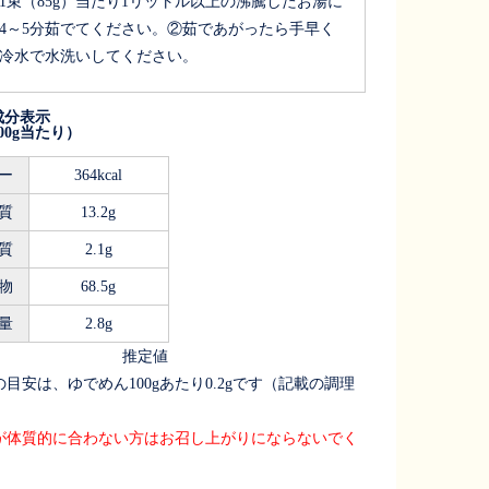
1束（85g）当たり1リットル以上の沸騰したお湯に
4～5分茹でてください。②茹であがったら手早く
冷水で水洗いしてください。
成分表示
00g当たり）
ー
364kcal
質
13.2g
質
2.1g
物
68.5g
量
2.8g
推定値
安は、ゆでめん100gあたり0.2gです（記載の調理
が体質的に合わない方はお召し上がりにならないでく