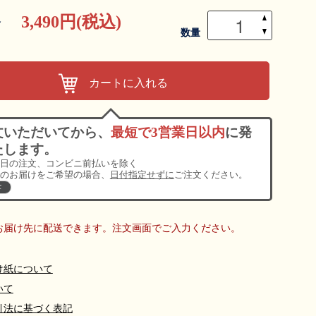
▲
3,490円(税込)
格
▼
数量
カートに入れる
文いただいてから、
最短で3営業日以内
に発
たします。
日の注文、コンビニ前払いを除く
のお届けをご希望の場合、
日付指定せずに
ご注文ください。
て
お届け先に配送できます。注文画面でご入力ください。
け紙について
いて
引法に基づく表記