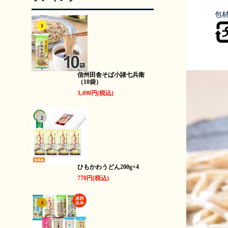
包
1
信州田舎そば小諸七兵衛
（10袋）
3,490円(税込)
2
ひもかわうどん200g×4
770円(税込)
3