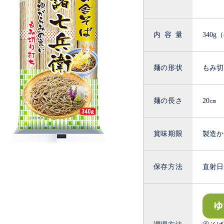
内容量
340g
麺の形状
もみ切
麺の長さ
20㎝
賞味期限
製造か
保存方法
直射日