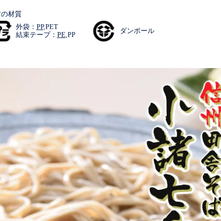
材の材質
外袋：
PP
,PET
ダンボール
結束テープ：
PE
,PP