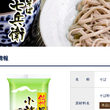
情報
名称
そば
そば粉
原材料名
本品