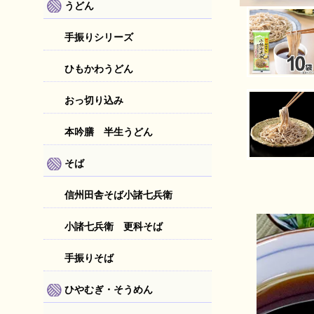
うどん
手振りシリーズ
ひもかわうどん
おっ切り込み
本吟膳 半生うどん
そば
信州田舎そば小諸七兵衛
小諸七兵衛 更科そば
手振りそば
ひやむぎ・そうめん