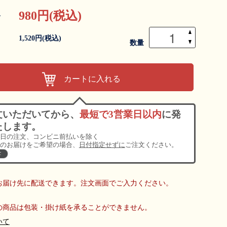
980円(税込)
格
▲
1,520円(税込)
▼
数量
カートに入れる
文いただいてから、
最短で3営業日以内
に発
たします。
日の注文、コンビニ前払いを除く
のお届けをご希望の場合、
日付指定せずに
ご注文ください。
て
お届け先に配送できます。注文画面でご入力ください。
の商品は包装・掛け紙を承ることができません。
いて