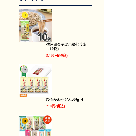
1
信州田舎そば小諸七兵衛
（10袋）
3,490円(税込)
2
ひもかわうどん200g×4
770円(税込)
3