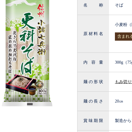
名称
そば
小麦粉（
原材料名
含まれ
内容量
300g（7
麺の形状
もみ切り
麺の長さ
20㎝
賞味期限
製造から