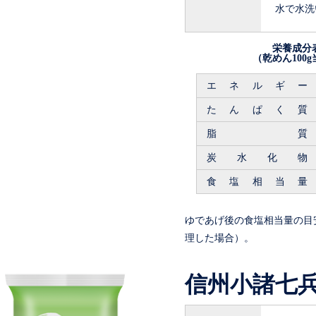
水で水洗
栄養成分
（乾めん100
エネルギー
たんぱく質
脂質
炭水化物
食塩相当量
ゆであげ後の食塩相当量の目安
理した場合）。
信州小諸七