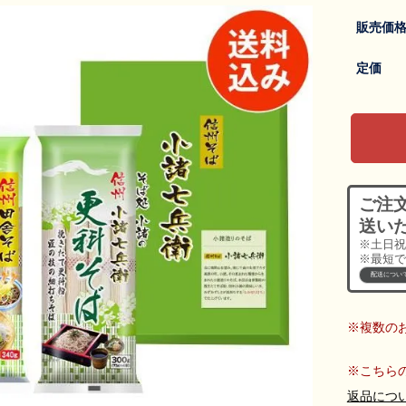
販売価
定価
ご注
送い
※土日祝
※最短で
配送につい
※複数の
※こちら
返品につ