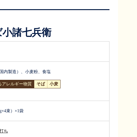
ば小諸七兵衛
国内製造）、小麦粉、食塩
るアレルギー物質
そば
小麦
5g×4束）×1袋
打ち