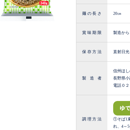
麺の長さ
20㎝
賞味期限
製造から
保存方法
直射日光
信州ほし
製造者
長野県小諸
電話０
調理方法
①そば1
れ、4～