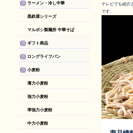
ラーメン・冷し中華
テレビでも紹介
です。
黒鉄屋シリーズ
マルボシ製麺所 中華そば
ギフト商品
ロングライフパン
小麦粉
薄力小麦粉
強力小麦粉
準強力小麦粉
中力小麦粉