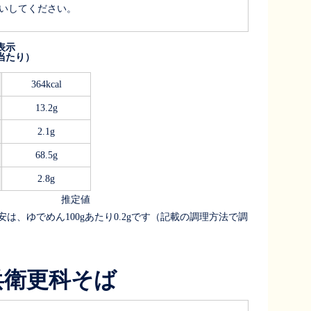
いしてください。
表示
g当たり）
364kcal
13.2g
2.1g
68.5g
2.8g
推定値
は、ゆでめん100gあたり0.2gです（記載の調理方法で調
兵衛更科そば