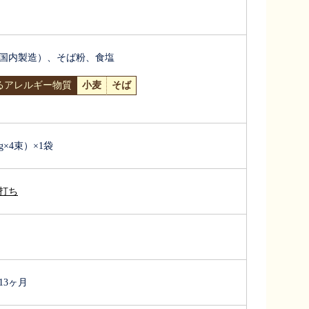
国内製造）、そば粉、食塩
るアレルギー物質
小麦
そば
5g×4束）×1袋
打ち
13ヶ月