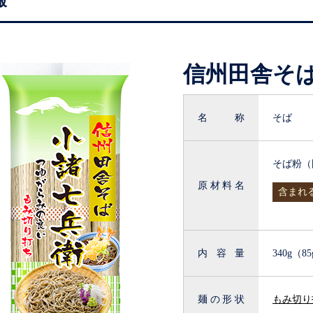
報
信州田舎そ
名称
そば
そば粉（
原材料名
含まれ
内容量
340g（8
麺の形状
もみ切り