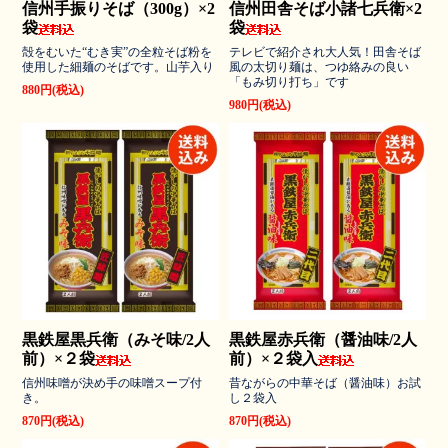
信州手振りそば（300g）×2
信州田舎そば小諸七兵衛×2
袋
袋
殻をむいた“むき実”の全粒そば粉を
テレビで紹介され大人気！田舎そば
使用した細麺のそばです。山芋入り
風の太切り麺は、つゆ絡みの良い
「もみ切り打ち」です
880円(税込)
980円(税込)
黒鉄屋黒兵衛（みそ味/2人
黒鉄屋赤兵衛（醤油味/2人
前）×２袋
前）×２袋入
信州味噌が決め手の味噌スープ付
昔ながらの中華そば（醤油味）お試
き。
し２袋入
870円(税込)
870円(税込)