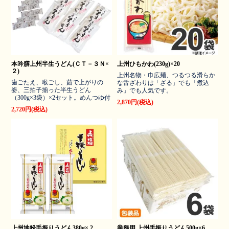
本吟膳上州半生うどん(ＣＴ－３Ｎ×
上州ひもかわ(230g)×20
２)
上州名物・巾広麺、つるつる滑らか
歯ごたえ、喉ごし、茹で上がりの
な舌ざわりは「ざる」でも「煮込
姿、三拍子揃った半生うどん
み」でも人気です。
（300g×3袋）×2セット。めんつゆ付
2,870円(税込)
2,720円(税込)
上州地粉手振りうどん380g× 2
業務用 上州手振りうどん500g×6