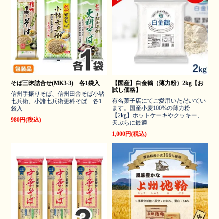
そば三昧詰合せ(MK3-3) 各1袋入
【国産】白金鶴（薄力粉）2kg【お
試し価格】
信州手振りそば、信州田舎そば小諸
有名菓子店にてご愛用いただいてい
七兵衛、小諸七兵衛更科そば 各1
ます。国産小麦100%の薄力粉
袋入
【2kg】ホットケーキやクッキー、
980円(税込)
天ぷらに最適
1,000円(税込)