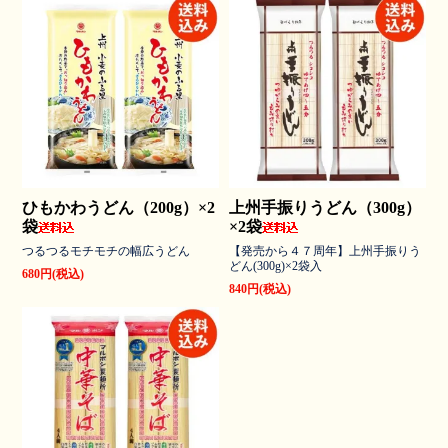
ひもかわうどん（200g）×2
上州手振りうどん（300g）
袋
×2袋
つるつるモチモチの幅広うどん
【発売から４７周年】上州手振りう
どん(300g)×2袋入
680円(税込)
840円(税込)