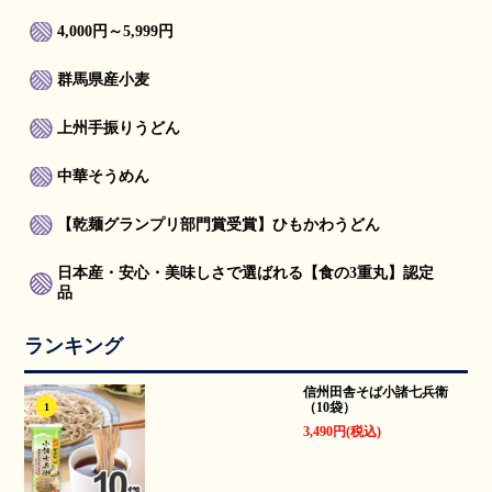
4,000円～5,999円
群馬県産小麦
上州手振りうどん
中華そうめん
【乾麺グランプリ部門賞受賞】ひもかわうどん
日本産・安心・美味しさで選ばれる【食の3重丸】認定
品
ランキング
信州田舎そば小諸七兵衛
（10袋）
1
3,490円(税込)