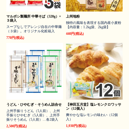
マルボシ製麺所 中華そば（320g）×
上州地粉
３袋入
独特の風味を表現する国内産小麦粉
スープなしでアレンジ自在の中華麺
【内容量：1.2kg袋、2kg袋】
（３袋）。オリジナル化粧箱入
440円(税込)
770円(税込)
うどん・ひやむぎ・そうめん詰合せ
【神田五月堂】塩レモンクロワッサ
ン（12個入）
上州手振りうどん（5人前）、上州
爽やかな塩レモンの味わい（12個
手振りひやむぎ（5人前）、上州手
入）
振りそうめん（5人前）…各2袋入
1,930円(税込)
2,500円(税込)