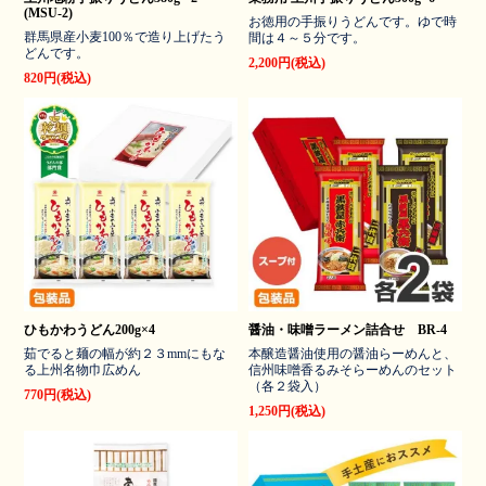
(MSU-2)
お徳用の手振りうどんです。ゆで時
群馬県産小麦100％で造り上げたう
間は４～５分です。
どんです。
2,200円(税込)
820円(税込)
ひもかわうどん200g×4
醤油・味噌ラーメン詰合せ BR-4
茹でると麺の幅が約２３mmにもな
本醸造醤油使用の醤油らーめんと、
る上州名物巾広めん
信州味噌香るみそらーめんのセット
（各２袋入）
770円(税込)
1,250円(税込)