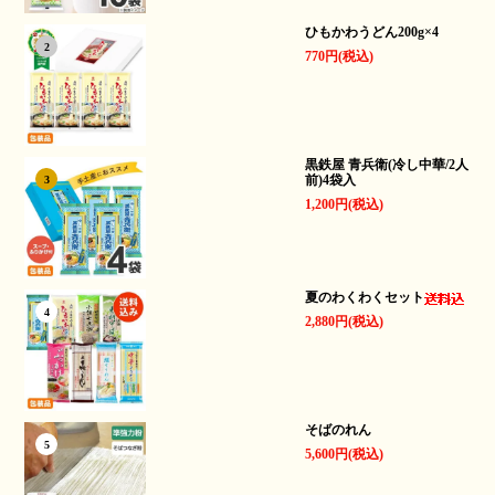
ひもかわうどん200g×4
2
770円(税込)
黒鉄屋 青兵衛(冷し中華/2人
前)4袋入
3
1,200円(税込)
夏のわくわくセット
4
2,880円(税込)
そばのれん
5
5,600円(税込)