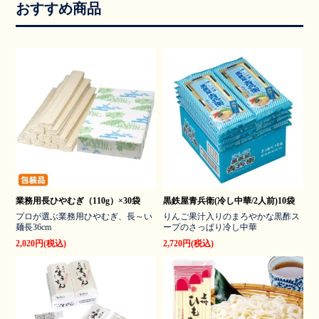
おすすめ商品
業務用長ひやむぎ（110g）×30袋
黒鉄屋青兵衛(冷し中華/2人前)10袋
プロが選ぶ業務用ひやむぎ、長～い
りんご果汁入りのまろやかな黒酢ス
麺長36cm
ープのさっぱり冷し中華
2,020円(税込)
2,720円(税込)