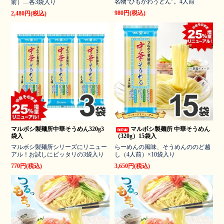
名物“ひもかわうどん”。4人前
前）…各3袋入り
980円(税込)
2,480円(税込)
マルボシ製麺所中華そうめん320g3
マルボシ製麺所 中華そうめん
袋入
（320g）15袋入
マルボシ製麺所シリーズにリニュー
らーめんの風味、そうめんののど越
アル！お試しにピッタリの3袋入り
し（4人前）×10袋入り
770円(税込)
3,650円(税込)