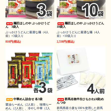
麺匠ほしのや ぶっかけうど
麺匠ほしのや ぶっかけうどん
ん 3袋入
10袋入
ぶっかけうどんに最適な麺（4人
ぶっかけうどんに最適な麺（4人
前）×3袋入り
前）×10袋入り
810円(税込)
2,550円(税込)
中華めん詰合せ 各3袋
群馬名物半生ひもかわ(4袋)め
んつゆ
醤油らーめん（2人前）、味噌らー
群馬県産小麦を100％使用した群馬
めん（2人前）、冷やし中華（2人