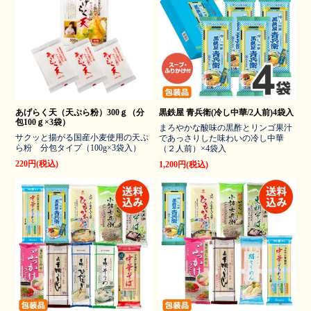
あげらく天（天ぷら粉）300ｇ（分
黒鉄屋 青兵衛(冷し中華/2人前)4袋入
包100ｇ×3袋）
まろやかな酸味の黒酢とリンゴ果汁
サクッと揚がる国産小麦使用の天ぷ
であっさりした味わいの冷し中華
ら粉 分包タイプ（100g×3袋入）
（２人前）×4袋入
220円(税込)
1,200円(税込)