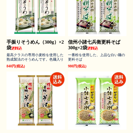
手振りそうめん（300g）×2
信州小諸七兵衛更科そば
袋
300g×2袋
最高クラスの専用小麦粉を使用した
一番粉を使用した、上品な白い麺の
熟成製法のそうめんです。色麺入り
更科そば
840円(税込)
980円(税込)