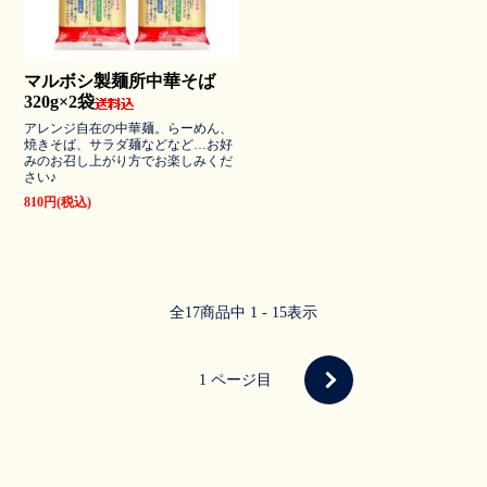
マルボシ製麺所中華そば
320g×2袋
アレンジ自在の中華麺。らーめん、
焼きそば、サラダ麺などなど…お好
みのお召し上がり方でお楽しみくだ
さい♪
810円(税込)
全
17
商品中
1 - 15
表示
1
ページ目