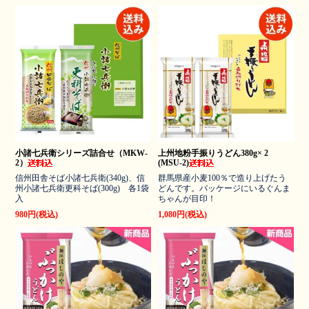
小諸七兵衛シリーズ詰合せ（MKW-
上州地粉手振りうどん380g× 2
2）
(MSU-2)
信州田舎そば小諸七兵衛(340g)、信
群馬県産小麦100％で造り上げたう
州小諸七兵衛更科そば(300g) 各1袋
どんです。パッケージにいるぐんま
入
ちゃんが目印！
980円(税込)
1,080円(税込)