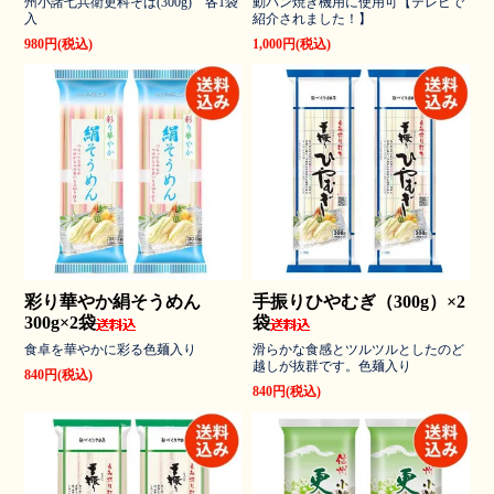
州小諸七兵衛更科そば(300g) 各1袋
動パン焼き機用に使用可【テレビで
入
紹介されました！】
980円(税込)
1,000円(税込)
彩り華やか絹そうめん
手振りひやむぎ（300g）×2
300g×2袋
袋
食卓を華やかに彩る色麺入り
滑らかな食感とツルツルとしたのど
越しが抜群です。色麺入り
840円(税込)
840円(税込)