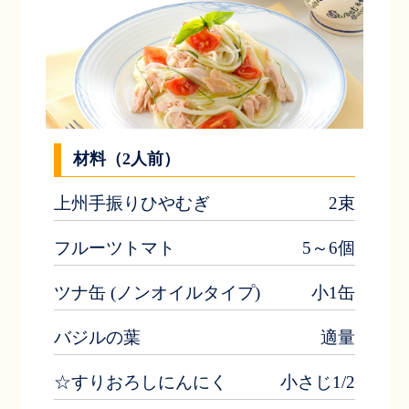
材料（2人前）
上州手振りひやむぎ
2束
フルーツトマト
5～6個
ツナ缶 (ノンオイルタイプ)
小1缶
バジルの葉
適量
☆すりおろしにんにく
小さじ1/2