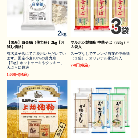
【国産】白金鶴（薄力粉）2kg【お
マルボシ製麺所 中華そば（320g）×
試し価格】
３袋入
有名菓子店にてご愛用いただいてい
スープなしでアレンジ自在の中華麺
ます。国産小麦100%の薄力粉
（３袋）。オリジナル化粧箱入
【2kg】ホットケーキやクッキー、
770円(税込)
天ぷらに最適
1,000円(税込)