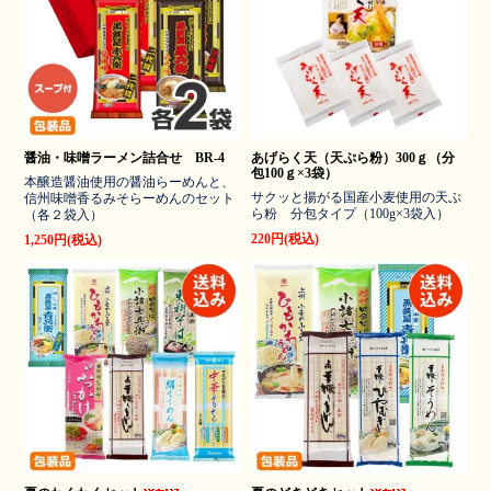
醤油・味噌ラーメン詰合せ BR-4
あげらく天（天ぷら粉）300ｇ（分
包100ｇ×3袋）
本醸造醤油使用の醤油らーめんと、
サクッと揚がる国産小麦使用の天ぷ
信州味噌香るみそらーめんのセット
ら粉 分包タイプ（100g×3袋入）
（各２袋入）
220円(税込)
1,250円(税込)