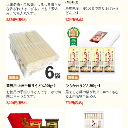
(MSU-2)
上州名物・巾広麺、つるつる滑らか
群馬県産小麦100％で造り上げたう
な舌ざわりは「ざる」でも「煮込
どんです。
み」でも人気です。
820円(税込)
2,870円(税込)
業務用 上州手振りうどん500g×6
ひもかわうどん200g×4
お徳用の手振りうどんです。ゆで時
茹でると麺の幅が約２３mmにもな
間は４～５分です。
る上州名物巾広めん
2,200円(税込)
770円(税込)