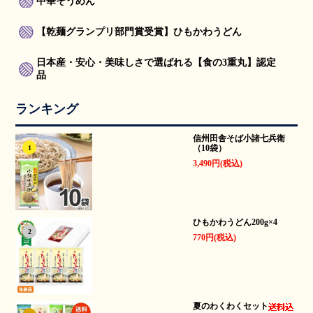
中華そうめん
【乾麺グランプリ部門賞受賞】ひもかわうどん
日本産・安心・美味しさで選ばれる【食の3重丸】認定
品
ランキング
信州田舎そば小諸七兵衛
（10袋）
1
3,490円(税込)
ひもかわうどん200g×4
2
770円(税込)
夏のわくわくセット