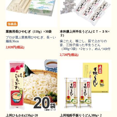
業務用長ひやむぎ（110g）×30袋
本吟膳上州半生うどん(ＣＴ－３Ｎ×
２)
プロが選ぶ業務用ひやむぎ、長～い
歯ごたえ、喉ごし、茹で上がりの
麺長36cm
姿、三拍子揃った半生うどん
2,020円(税込)
（300g×3袋）×2セット。めんつゆ付
2,720円(税込)
上州ひもかわ(230g)×20
上州地粉手振りうどん380g× 2