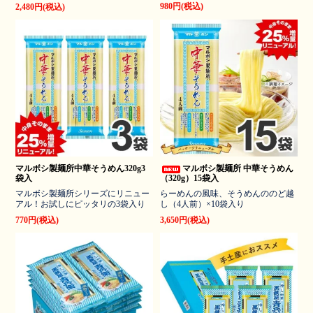
980円(税込)
2,480円(税込)
マルボシ製麺所中華そうめん320g3
マルボシ製麺所 中華そうめん
袋入
（320g）15袋入
マルボシ製麺所シリーズにリニュー
らーめんの風味、そうめんののど越
アル！お試しにピッタリの3袋入り
し（4人前）×10袋入り
770円(税込)
3,650円(税込)