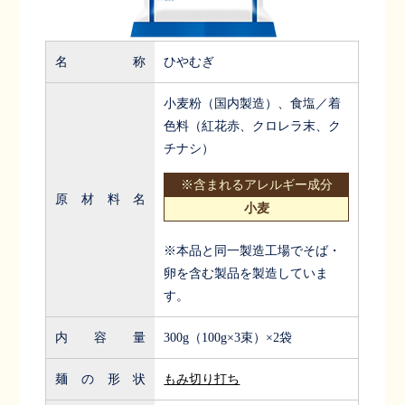
名称
ひやむぎ
小麦粉（国内製造）、食塩／着
色料（紅花赤、クロレラ末、ク
チナシ）
※含まれるアレルギー成分
原材料名
小麦
※本品と同一製造工場でそば・
卵を含む製品を製造していま
す。
内容量
300g（100g×3束）×2袋
麺の形状
もみ切り打ち