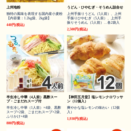
上州地粉
うどん・ひやむぎ・そうめん詰合せ
独特の風味を表現する国内産小麦粉
上州手振りうどん（5人前）、上州
【内容量：1.2kg袋、2kg袋】
手振りひやむぎ（5人前）、上州手
振りそうめん（5人前）…各2袋入
440円(税込)
2,500円(税込)
半生冷し中華（4人前）黒酢スー
【神田五月堂】塩レモンクロワッサ
プ・ごまだれスープ付
ン（12個入）
半生冷し中華（1人前）×4袋、黒酢
爽やかな塩レモンの味わい（12個
スープ×2袋、ごまだれスープ×2袋、
入）
ふりかけ×4袋
1,930円(税込)
880円(税込)