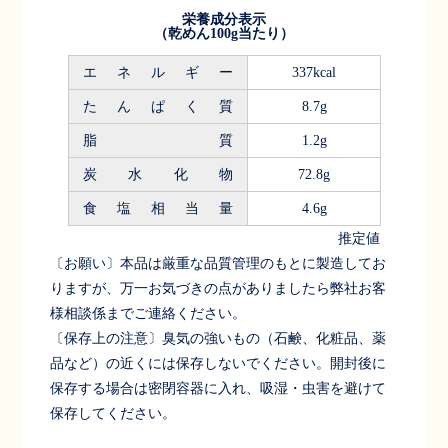
栄養成分表示
（乾めん100g当たり）
エネルギー
337kcal
たんぱく質
8.7g
脂質
1.2g
炭水化物
72.8g
食塩相当量
4.6g
推定値
〔お願い〕本品は厳重な品質管理のもとに製造してお
りますが、万一お気づきの点がありましたら弊社お客
様相談係までご連絡ください。
〔保存上の注意〕臭気の強いもの（石鹸、化粧品、薬
品など）の近くには保存しないでください。開封後に
保存する場合は密閉容器に入れ、吸湿・虫害を避けて
保存してください。