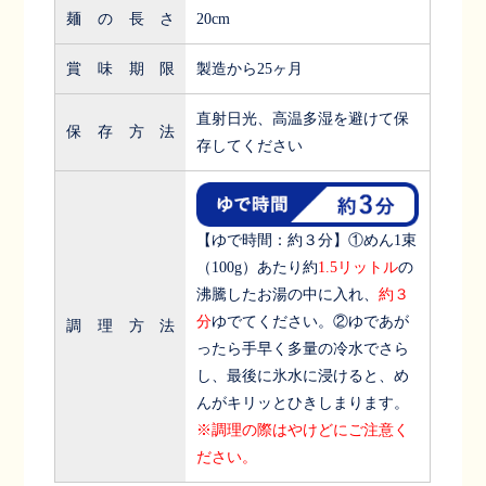
麺の長さ
20cm
賞味期限
製造から25ヶ月
直射日光、高温多湿を避けて保
保存方法
存してください
【ゆで時間：約３分】①めん1束
（100g）あたり約
1.5リットル
の
沸騰したお湯の中に入れ、
約３
分
ゆでてください。②ゆであが
調理方法
ったら手早く多量の冷水でさら
し、
最後に氷水に浸けると、め
んがキリッとひきしまります。
※調理の際はやけどにご注意く
ださい。