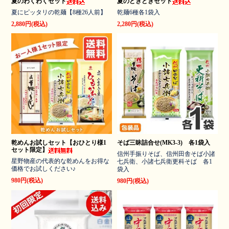
夏のわくわくセット
夏のどきどきセット
夏にピッタリの乾麺【8種26人前】
乾麺6種各1袋入
2,880円(税込)
2,280円(税込)
乾めんお試しセット【おひとり様1
そば三昧詰合せ(MK3-3) 各1袋入
セット限定】
信州手振りそば、信州田舎そば小諸
星野物産の代表的な乾めんをお得な
七兵衛、小諸七兵衛更科そば 各1
価格でお試しください♪
袋入
980円(税込)
980円(税込)