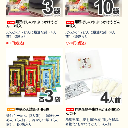
麺匠ほしのや ぶっかけうど
麺匠ほしのや ぶっかけうどん
ん 3袋入
10袋入
ぶっかけうどんに最適な麺（4人
ぶっかけうどんに最適な麺（4人
前）×3袋入り
前）×10袋入り
810円(税込)
2,550円(税込)
中華めん詰合せ 各3袋
群馬名物半生ひもかわ(4袋)め
んつゆ
醤油らーめん（2人前）、味噌らー
群馬県産小麦を100％使用した群馬
めん（2人前）、冷やし中華（2人
名物“ひもかわうどん”。4人前
前）…各3袋入り