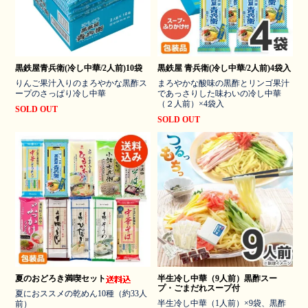
黒鉄屋青兵衛(冷し中華/2人前)10袋
黒鉄屋 青兵衛(冷し中華/2人前)4袋入
りんご果汁入りのまろやかな黒酢ス
まろやかな酸味の黒酢とリンゴ果汁
ープのさっぱり冷し中華
であっさりした味わいの冷し中華
（２人前）×4袋入
SOLD OUT
SOLD OUT
夏のおどろき満喫セット
半生冷し中華（9人前）黒酢スー
プ・ごまだれスープ付
夏におススメの乾めん10種（約33人
半生冷し中華（1人前）×9袋、黒酢
前）