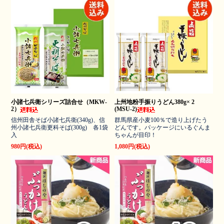
小諸七兵衛シリーズ詰合せ（MKW-
上州地粉手振りうどん380g× 2
2）
(MSU-2)
信州田舎そば小諸七兵衛(340g)、信
群馬県産小麦100％で造り上げたう
州小諸七兵衛更科そば(300g) 各1袋
どんです。パッケージにいるぐんま
入
ちゃんが目印！
980円(税込)
1,080円(税込)