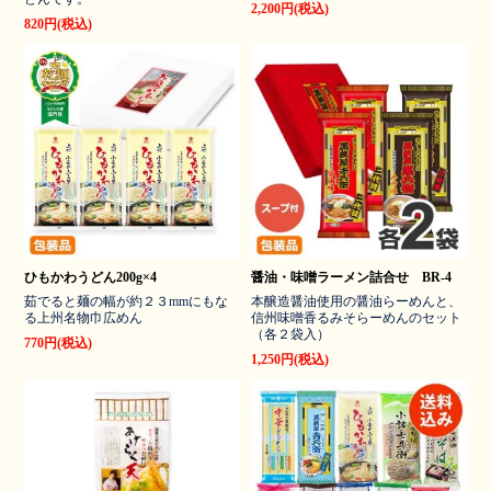
2,200円(税込)
820円(税込)
ひもかわうどん200g×4
醤油・味噌ラーメン詰合せ BR-4
茹でると麺の幅が約２３mmにもな
本醸造醤油使用の醤油らーめんと、
る上州名物巾広めん
信州味噌香るみそらーめんのセット
（各２袋入）
770円(税込)
1,250円(税込)