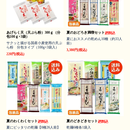
あげらく天（天ぷら粉）300ｇ（分
夏のおどろき満喫セット
包100ｇ×3袋）
夏におススメの乾めん10種（約33人
サクッと揚がる国産小麦使用の天ぷ
前）
ら粉 分包タイプ（100g×3袋入）
3,380円(税込)
220円(税込)
夏のわくわくセット
夏のどきどきセット
夏にピッタリの乾麺【8種26人前】
乾麺6種各1袋入