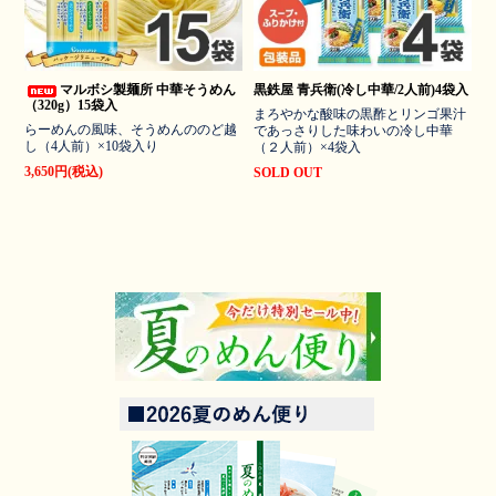
マルボシ製麺所 中華そうめん
黒鉄屋 青兵衛(冷し中華/2人前)4袋入
（320g）15袋入
まろやかな酸味の黒酢とリンゴ果汁
らーめんの風味、そうめんののど越
であっさりした味わいの冷し中華
し（4人前）×10袋入り
（２人前）×4袋入
3,650円(税込)
SOLD OUT