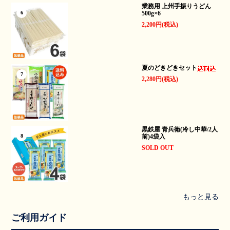
業務用 上州手振りうどん
500g×6
6
2,200円(税込)
夏のどきどきセット
7
2,280円(税込)
黒鉄屋 青兵衛(冷し中華/2人
前)4袋入
8
SOLD OUT
もっと見る
ご利用ガイド