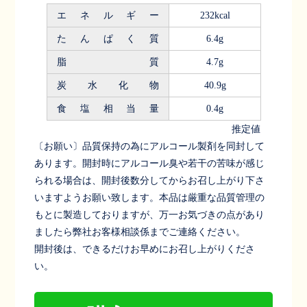
エネルギー
232kcal
たんぱく質
6.4g
脂質
4.7g
炭水化物
40.9g
食塩相当量
0.4g
推定値
〔お願い〕品質保持の為にアルコール製剤を同封して
あります。開封時にアルコール臭や若干の苦味が感じ
られる場合は、開封後数分してからお召し上がり下さ
いますようお願い致します。本品は厳重な品質管理の
もとに製造しておりますが、万一お気づきの点があり
ましたら弊社お客様相談係までご連絡ください。
開封後は、できるだけお早めにお召し上がりくださ
い。