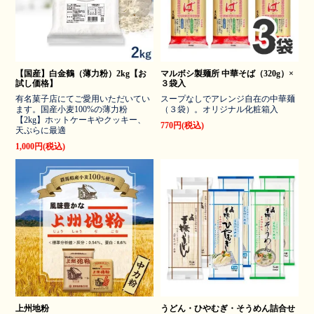
【国産】白金鶴（薄力粉）2kg【お
マルボシ製麺所 中華そば（320g）×
試し価格】
３袋入
有名菓子店にてご愛用いただいてい
スープなしでアレンジ自在の中華麺
ます。国産小麦100%の薄力粉
（３袋）。オリジナル化粧箱入
【2kg】ホットケーキやクッキー、
770円(税込)
天ぷらに最適
1,000円(税込)
上州地粉
うどん・ひやむぎ・そうめん詰合せ