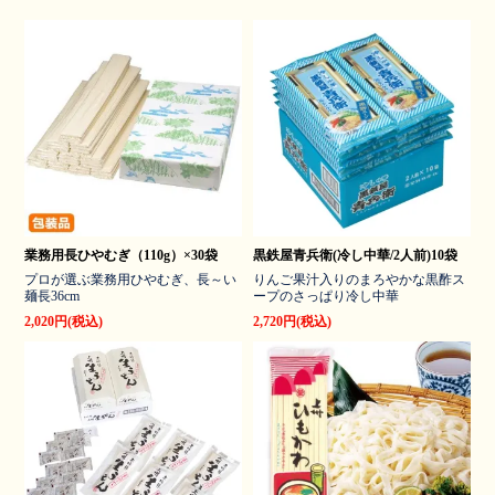
業務用長ひやむぎ（110g）×30袋
黒鉄屋青兵衛(冷し中華/2人前)10袋
プロが選ぶ業務用ひやむぎ、長～い
りんご果汁入りのまろやかな黒酢ス
麺長36cm
ープのさっぱり冷し中華
2,020円(税込)
2,720円(税込)