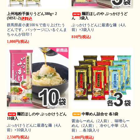
上州地粉手振りうどん380g× 2
麺匠ほしのや ぶっかけうど
(MSU-2)
ん 3袋入
群馬県産小麦100％で造り上げたう
ぶっかけうどんに最適な麺（4人
どんです。パッケージにいるぐんま
前）×3袋入り
ちゃんが目印！
810円(税込)
1,080円(税込)
麺匠ほしのや ぶっかけうどん
中華めん詰合せ 各3袋
10袋入
醤油らーめん（2人前）、味噌らー
ぶっかけうどんに最適な麺（4人
めん（2人前）、冷やし中華（2人
前）×10袋入り
前）…各3袋入り
2,550円(税込)
2,480円(税込)