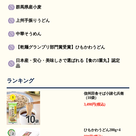
群馬県産小麦
上州手振りうどん
中華そうめん
【乾麺グランプリ部門賞受賞】ひもかわうどん
日本産・安心・美味しさで選ばれる【食の3重丸】認定
品
ランキング
信州田舎そば小諸七兵衛
（10袋）
1
3,490円(税込)
ひもかわうどん200g×4
2