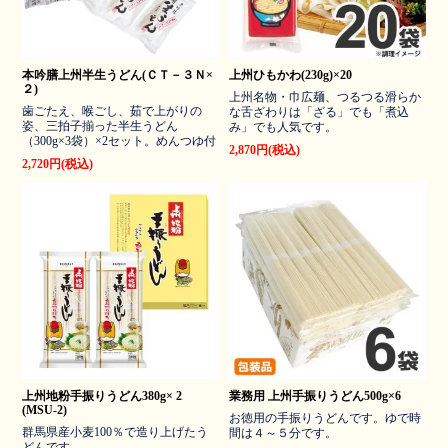
本吟膳上州半生うどん(ＣＴ－３Ｎ×
上州ひもかわ(230g)×20
２)
上州名物・巾広麺、つるつる滑らか
歯ごたえ、喉ごし、茹で上がりの
な舌ざわりは「ざる」でも「煮込
姿、三拍子揃った半生うどん
み」でも人気です。
（300g×3袋）×2セット。めんつゆ付
2,870円(税込)
2,720円(税込)
上州地粉手振りうどん380g× 2
業務用 上州手振りうどん500g×6
(MSU-2)
お徳用の手振りうどんです。ゆで時
群馬県産小麦100％で造り上げたう
間は４～５分です。
どんです。