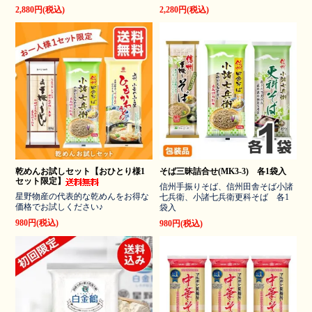
2,880円(税込)
2,280円(税込)
乾めんお試しセット【おひとり様1
そば三昧詰合せ(MK3-3) 各1袋入
セット限定】
信州手振りそば、信州田舎そば小諸
星野物産の代表的な乾めんをお得な
七兵衛、小諸七兵衛更科そば 各1
価格でお試しください♪
袋入
980円(税込)
980円(税込)