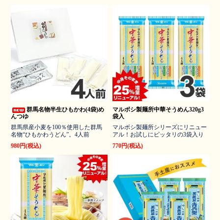
群馬名物半生ひもかわ(4袋)め
マルボシ製麺所中華そうめん320g3
んつゆ
袋入
群馬県産小麦を100％使用した群馬
マルボシ製麺所シリーズにリニュー
名物“ひもかわうどん”。4人前
アル！お試しにピッタリの3袋入り
980円(税込)
770円(税込)