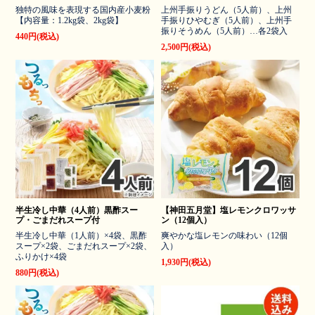
独特の風味を表現する国内産小麦粉
上州手振りうどん（5人前）、上州
【内容量：1.2kg袋、2kg袋】
手振りひやむぎ（5人前）、上州手
振りそうめん（5人前）…各2袋入
440円(税込)
2,500円(税込)
半生冷し中華（4人前）黒酢スー
【神田五月堂】塩レモンクロワッサ
プ・ごまだれスープ付
ン（12個入）
半生冷し中華（1人前）×4袋、黒酢
爽やかな塩レモンの味わい（12個
スープ×2袋、ごまだれスープ×2袋、
入）
ふりかけ×4袋
1,930円(税込)
880円(税込)