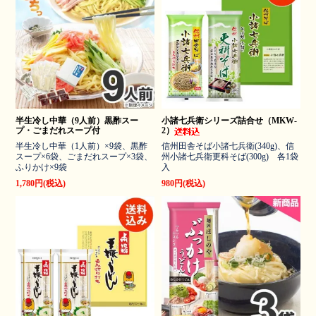
半生冷し中華（9人前）黒酢スー
小諸七兵衛シリーズ詰合せ（MKW-
プ・ごまだれスープ付
2）
半生冷し中華（1人前）×9袋、黒酢
信州田舎そば小諸七兵衛(340g)、信
スープ×6袋、ごまだれスープ×3袋、
州小諸七兵衛更科そば(300g) 各1袋
ふりかけ×9袋
入
1,780円(税込)
980円(税込)