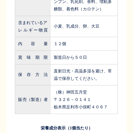
ンプン、乳化剤、香料、増粘多
糖類、着色料（カロテン）
含まれているア
小麦、乳成分、卵、大豆
レルギー物質
内容量
１２個
賞味期限
製造日から５０日
直射日光・高温多湿を避け、常
保存方法
温で保存してください。
（株）神田五月堂
販売（製造）者
〒３２６－０１４１
栃木県足利市小俣町４０６７
栄養成分表示（1個当たり）